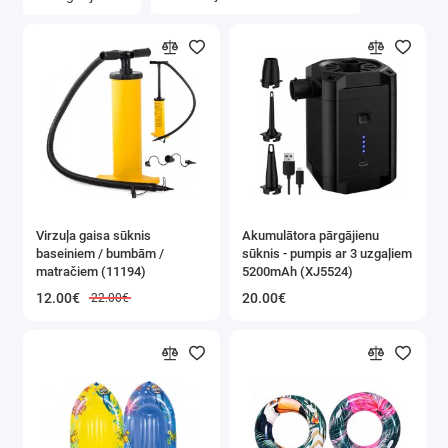
Termosi un termokrūzes
Pludmalei un peldēšanai
Teltis
Saliekami krēsli / beņķi / soli
Piepūšamie matrači
Virzuļa gaisa sūknis
Akumulātora pārgājienu
baseiniem / bumbām /
sūknis - pumpis ar 3 uzgaļiem
Saliekamas lāpstas / Cirvji / Naži
matračiem (11194)
5200mAh (XJ5524)
12.00€
20.00€
22.00€
Binokļi / Monokulāri / Optika
Magnēti