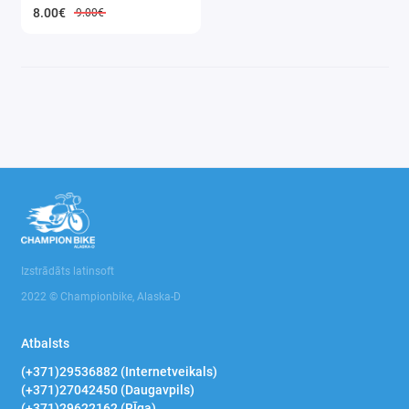
8.00€
9.00€
Izstrādāts latinsoft
2022 © Championbike, Alaska-D
Atbalsts
(+371)29536882 (Internetveikals)
(+371)27042450 (Daugavpils)
(+371)29622162 (RĪga)