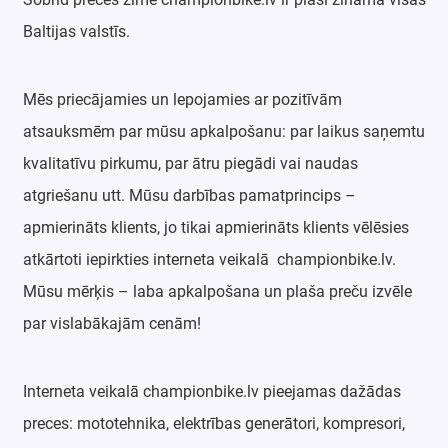
Baltijas valstīs.
Mēs priecājamies un lepojamies ar pozitīvām
atsauksmēm par mūsu apkalpošanu: par laikus saņemtu
kvalitatīvu pirkumu, par ātru piegādi vai naudas
atgriešanu utt. Mūsu darbības pamatprincips –
apmierināts klients, jo tikai apmierināts klients vēlēsies
atkārtoti iepirkties interneta veikalā championbike.lv.
Mūsu mērķis – laba apkalpošana un plaša preču izvēle
par vislabākajām cenām!
Interneta veikalā championbike.lv pieejamas dažādas
preces: mototehnika, elektrības generātori, kompresori,