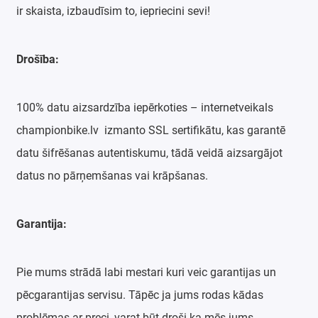
ir skaista, izbaudīsim to, iepriecini sevi!
Drošība:
100% datu aizsardzība iepērkoties – internetveikals
championbike.lv izmanto SSL sertifikātu, kas garantē
datu šifrēšanas autentiskumu, tādā veidā aizsargājot
datus no pārņemšanas vai krāpšanas.
Garantija:
Pie mums strādā labi mestari kuri veic garantijas un
pēcgarantijas servisu. Tāpēc ja jums rodas kādas
problēmas ar preci, varat būt droši ka mēs jums