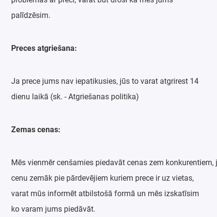
palīdzēsim.
Preces atgriešana:
Ja prece jums nav iepatikusies, jūs to varat atgrirest 14
dienu laikā (sk. - Atgriešanas politika)
Zemas cenas:
Mēs vienmēr cenšamies piedavāt cenas zem konkurentiem, j
cenu zemāk pie pārdevējiem kuriem prece ir uz vietas,
varat mūs informēt atbilstošā formā un mēs izskatīsim
ko varam jums piedāvāt.