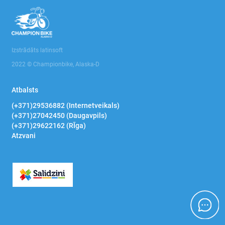
Instrumentu rati, plaukti, darba galdi
Manometriskie spiediena testeri
Izstrādāts latinsoft
Novilcēji gultņu , kardānvārpstu
2022 © Championbike, Alaska-D
Riepu montāžas iekārtas
Atbalsts
Stelāžas un plaukti
(+371)29536882 (Internetveikals)
(+371)27042450 (Daugavpils)
Transmisijas domkrati, statnes
(+371)29622162 (RĪga)
Atzvani
Preses
Domkrati
Smilšu strūklas un Ultraskaņas mazgāšanas
iekārtas
Pulēšanas mašīnas