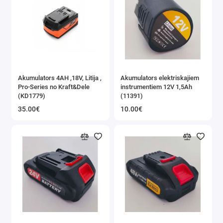
Virpas
Galda zāģi
Elektriskās ēveles un reismusi
Akumulators 4AH ,18V, Litija ,
Akumulators elektriskajiem
Virsfrēzes
Pro-Series no Kraft&Dele
instrumentiem 12V 1,5Ah
(KD1779)
(11391)
Instrumentu asināšanas iekārtas
35.00€
10.00€
Elektrības pagarinātāji
Galda urbjmašīnas
Elektrodzinēji, elektromotori