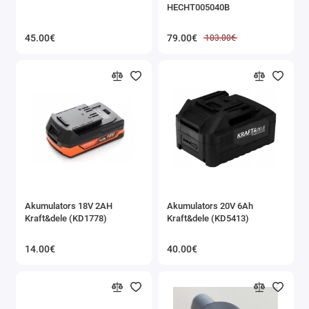
HECHT005040B
Instruments Kraft&dele X-series
45.00€
79.00€
103.00€
Ripzāģi
Zobenzāģi
Perforatori un atskaldāmie āmuri
Krāsošanas un līmes pistoles
Celtniecības fēni
Elektriskie maisītāji
Akumulators 18V 2AH
Akumulators 20V 6Ah
Kraft&dele (KD1778)
Kraft&dele (KD5413)
Lentzāģi
14.00€
40.00€
Vītņu mašīnas
Leņķzāģi, griezējzāģi