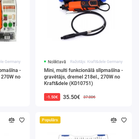
dele Germany
Noliktavā
Ražotājs: Kraft&dele Germany
īpmašīna -
Mini, multi funkcionālā slīpmašīna -
., 270W no
gravētājs, dremel 218el., 270W no
Kraft&dele (KD10751)
35.50€
-1.50€
37.00€
Populārs