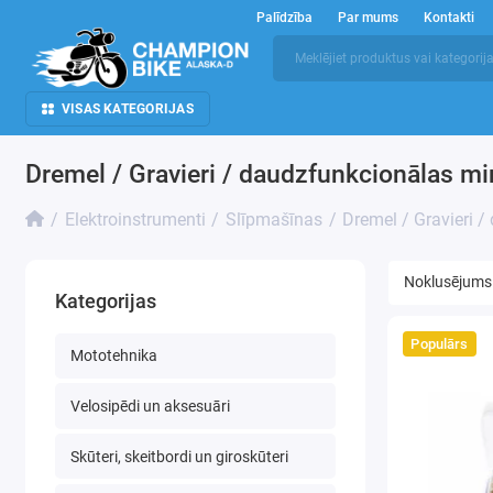
Palīdzība
Par mums
Kontakti
VISAS KATEGORIJAS
Dremel / Gravieri / daudzfunkcionālas mi
Elektroinstrumenti
Slīpmašīnas
Dremel / Gravieri 
Kategorijas
Populārs
Mototehnika
Velosipēdi un aksesuāri
Skūteri, skeitbordi un giroskūteri