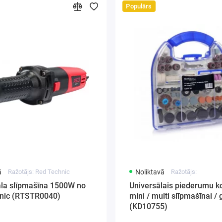
Populārs
ā
Ražotājs: Red Technic
Noliktavā
Ražotājs:
ala slīpmašīna 1500W no
Universālais piederumu k
nic (RTSTR0040)
mini / multi slīpmašīnai /
(KD10755)