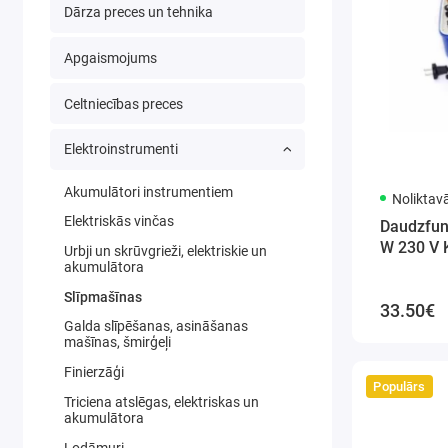
Dārza preces un tehnika
Apgaismojums
Celtniecības preces
Elektroinstrumenti
Akumulātori instrumentiem
Noliktav
Elektriskās vinčas
Daudzfun
W 230 V 
Urbji un skrūvgrieži, elektriskie un
akumulātora
Slīpmašīnas
33.50€
Galda slīpēšanas, asināšanas
mašīnas, šmirģeļi
Finierzāģi
Populārs
Triciena atslēgas, elektriskas un
akumulātora
Lodāmuri