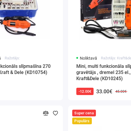
ā
Ražotājs:
Noliktavā
Ražotājs: Kraft&
kcionāls slīpmašīna 270
Mini, multi funkcionāla sl
Kraft & Dele (KD10754)
gravētājs , dremel 235 el
Kraft&Dele (KD10245)
33.00€
-12.00€
45.00€
Super cena
Populārs