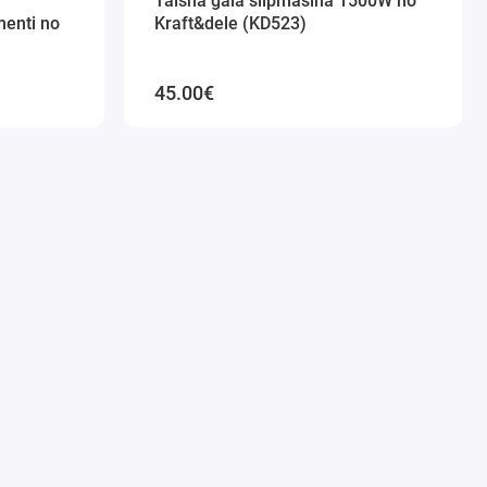
Taisnā gala slīpmašīna 1500W no
menti no
Kraft&dele (KD523)
45.00€