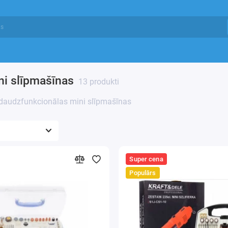
ni slīpmašīnas
13 produkti
/ daudzfunkcionālas mini slīpmašīnas
Super cena
Populārs