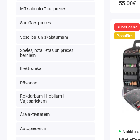
55.00€
Mājsaimniecības preces
Sadzīves preces
Super cena
Populārs
Veselibai un skaistumam
Spēles, rotaļlietas un preces
bērniem
Elektronika
Dāvanas
Rokdarbam | Hobijam |
Vaļaspriekam
Āra aktivitātēm
Autopiederumi
Noliktav