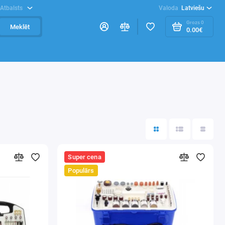
Atbalsts
Valoda
Latviešu
Grozs
0
Meklēt
0.00€
Super cena
Populārs