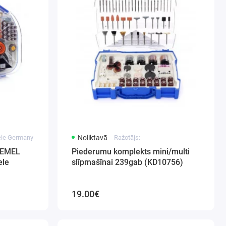
dele Germany
Noliktavā
Ražotājs:
DREMEL
Piederumu komplekts mini/multi
ele
slīpmašīnai 239gab (KD10756)
19.00€