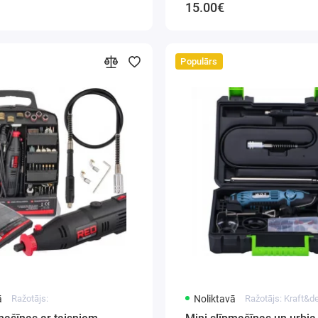
15.00€
Populārs
ā
Ražotājs:
Noliktavā
Ražotājs: Kraft&