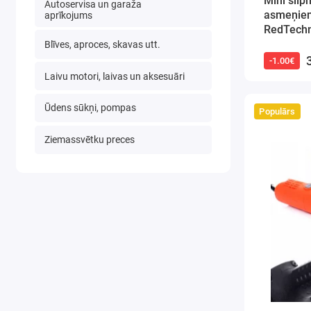
Mini slīp
Autoservisa un garaža
asmeņiem
aprīkojums
RedTech
Blīves, aproces, skavas utt.
-1.00€
Laivu motori, laivas un aksesuāri
Ūdens sūkņi, pompas
Populārs
Ziemassvētku preces