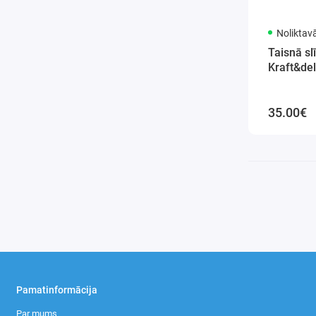
Noliktav
Taisnā s
Kraft&de
35.00€
Pamatinformācija
Par mums