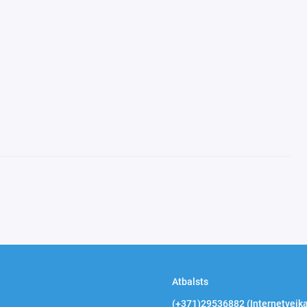
Atbalsts
(+371)29536882 (Internetveika