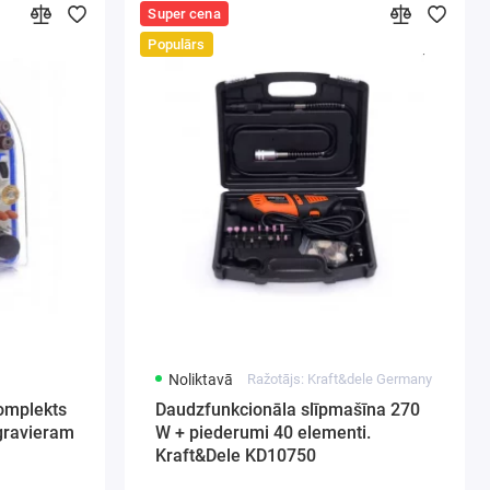
Super cena
Populārs
Noliktavā
Ražotājs: Kraft&dele Germany
omplekts
Daudzfunkcionāla slīpmašīna 270
 gravieram
W + piederumi 40 elementi.
Kraft&Dele KD10750