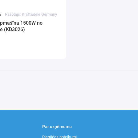
ā
Ražotājs: Kraft&dele Germany
līpmašīna 1500W no
le (KD3026)
Par uzņēmumu
Piegādes noteikumi