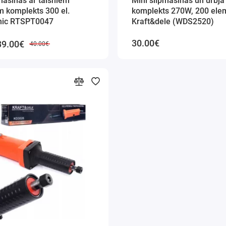
mašīnas ar taisniem
Mini slīpmašīnas un urbja
 komplekts 300 el.
komplekts 270W, 200 ele
nic RTSPT0047
Kraft&dele (WDS2520)
30.00€
39.00€
40.00€