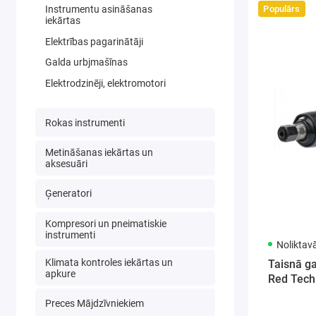
Instrumentu asināšanas
Populārs
iekārtas
Elektrības pagarinātāji
Galda urbjmašīnas
Elektrodzinēji, elektromotori
Rokas instrumenti
Metināšanas iekārtas un
aksesuāri
Ģeneratori
Kompresori un pneimatiskie
instrumenti
Noliktav
Klimata kontroles iekārtas un
Taisnā g
apkure
Red Tech
Preces Mājdzīvniekiem