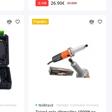
26.90€
-2.10€
29.00€
Populārs
dele Germany
Noliktavā
Ražotājs: Kraft&dele Germany