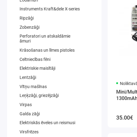
Instruments Kraft&dele X-series
Ripzāģi
Zobenzāģi
Perforatori un atskaldāmie
āmuri
Krāsošanas un līmes pistoles
Celtniecības fēni
Elektriskie maisītāji
Lentzāģi
Noliktav
Vītņu mašīnas
Mini/Mult
Leņķzāģi, griezējzāģi
1300mAh 
Virpas
Galda zāģi
35.00€
Elektriskās ēveles un reismusi
Virsfrēzes