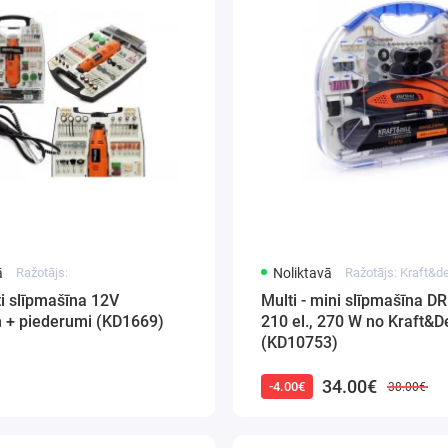
ā
Ražotājs:
Noliktavā
Ražotājs: Kraft&
i slīpmašīna 12V
Multi - mini slīpmašīna 
+ piederumi (KD1669)
210 el., 270 W no Kraft&D
(KD10753)
34.00€
-4.00€
38.00€