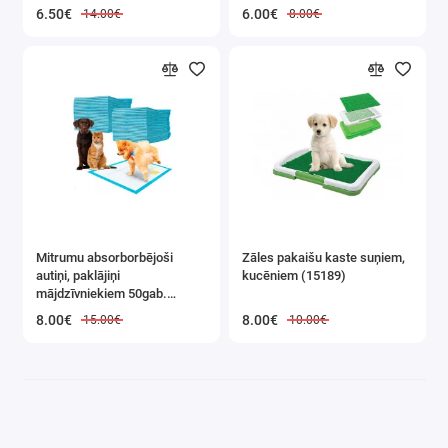
60x60cm (19308 V, HN1459,
50gab NUXIE (HN1458,
6.50€
6.00€
14.00€
8.00€
XJ5209)
XJ5208)
Mitrumu absorborbējoši
Zāles pakaišu kaste suņiem,
autiņi, paklājiņi
kucēniem (15189)
mājdzīvniekiem 50gab.
45x60cm (19307 V, 6679)
8.00€
8.00€
15.00€
10.00€