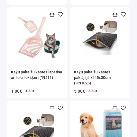
Kaķu pakaišu kastes lāpstiņa
Kaķu pakaišu kastes
ar lielu liekšķeri (19411)
paklājiņš xl 45x30cm
(HN1825)
1.00€
5.00€
1.50€
6.50€