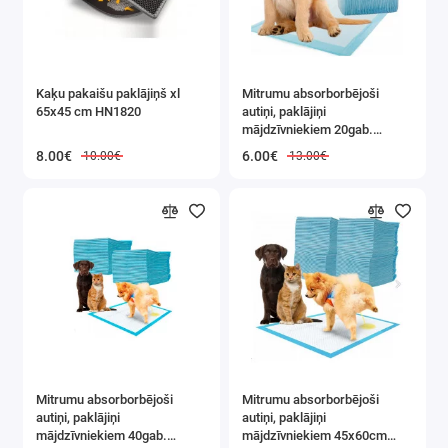
Kaķu pakaišu paklājiņš xl
Mitrumu absorborbējoši
65x45 cm HN1820
autiņi, paklājiņi
mājdzīvniekiem 20gab.
60x90cm (19309 V)
8.00€
6.00€
10.00€
13.00€
Mitrumu absorborbējoši
Mitrumu absorborbējoši
autiņi, paklājiņi
autiņi, paklājiņi
mājdzīvniekiem 40gab.
mājdzīvniekiem 45x60cm