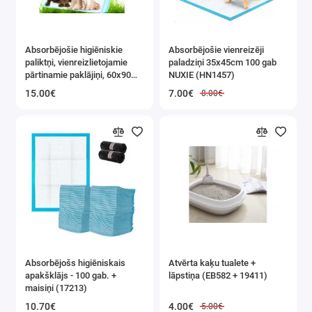
Mājdzīvnieku Ķemmes / Trimmeri
Absorbējošie higiēniskie
Absorbējošie vienreizēji
Mājdzīvnieku Manēžas / Sētiņas
paliktņi, vienreizlietojamie
paladziņi 35x45cm 100 gab
pārtinamie paklājiņi, 60x90
NUXIE (HN1457)
cm, 50 gab. (21602)
15.00€
7.00€
8.00€
Absorbējošs higiēniskais
Atvērta kaķu tualete +
apakšklājs - 100 gab. +
lāpstiņa (EB582 + 19411)
maisiņi (17213)
10.70€
4.00€
5.00€