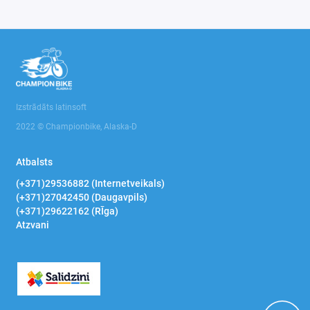
Izstrādāts latinsoft
2022 © Championbike, Alaska-D
Atbalsts
(+371)29536882 (Internetveikals)
(+371)27042450 (Daugavpils)
(+371)29622162 (RĪga)
Atzvani