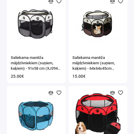
Saliekama manēža
Saliekama manēža
mājdzīvniekiem (suņiem,
mājdzīvniekiem (suņiem,
kaķiem) - 91x58 cm (XJ3946,
kaķiem) - 64x64x45cm
HN1705)
(G305)
25.00€
15.00€