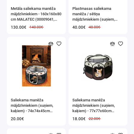
Metāla saliekama manēža
Plastmasas saliekama
Mājdzīvnieku Ķemmes / Trimmeri
mājdzīvniekiem - 160x160x80
manēža / sētiņa
cm MALATEC (00009041,
mājdzīvniekiem (suņiem,
Mājdzīvnieku Manēžas / Sētiņas
23769)
kaķiem) 90x90x60см
130.00€
40.00€
140.00€
48.00€
(00015743)
Saliekama manēža
Saliekama manēža
mājdzīvniekiem (suņiem,
mājdzīvniekiem (suņiem,
kaķiem) - 74x74x45cm
kaķiem) - 77x77x60cm
(D039)
(G307)
20.00€
18.00€
22.00€