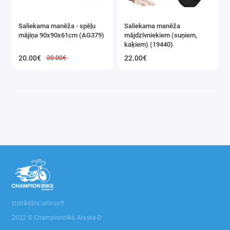
Saliekama manēža - spēļu
Saliekama manēža
mājiņa 90x90x61cm (AG379)
mājdzīvniekiem (suņiem,
kaķiem) (19440)
20.00€
22.00€
30.00€
Izstrādāts latinsoft
2022 © Championbike, Alaska-D