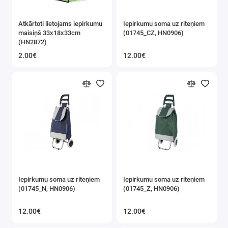
Termosi un termokrūzes
Atkārtoti lietojams iepirkumu
Iepirkumu soma uz riteņiem
maisiņš 33x18x33cm
(01745_CZ, HN0906)
(HN2872)
Pludmalei un peldēšanai
2.00€
12.00€
Teltis
Saliekami krēsli / beņķi / soli
Piepūšamie matrači
Saliekamas lāpstas / Cirvji / Naži
Binokļi / Monokulāri / Optika
Iepirkumu soma uz riteņiem
Iepirkumu soma uz riteņiem
Magnēti
(01745_N, HN0906)
(01745_Z, HN0906)
12.00€
12.00€