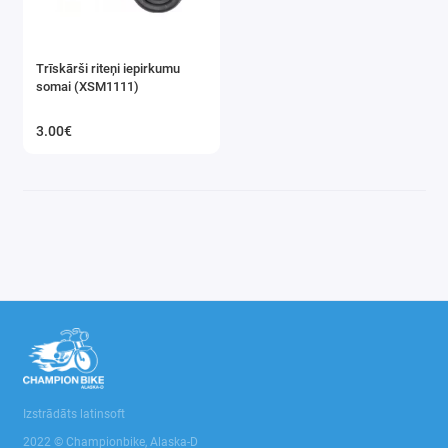
Trīskārši riteņi iepirkumu
somai (XSM1111)
3.00€
Izstrādāts latinsoft
2022 © Championbike, Alaska-D