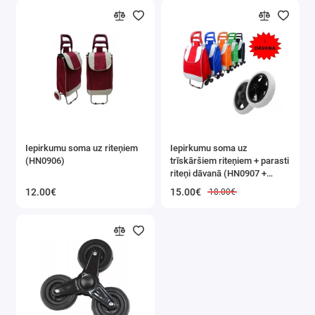
Iepirkumu soma uz riteņiem
Iepirkumu soma uz
(HN0906)
trīskāršiem riteņiem + parasti
riteņi dāvanā (HN0907 +
XA086)
12.00€
15.00€
18.00€