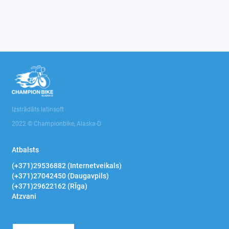
Izstrādāts latinsoft
2022 © Championbike, Alaska-D
Atbalsts
(+371)29536882 (Internetveikals)
(+371)27042450 (Daugavpils)
(+371)29622162 (RĪga)
Atzvani