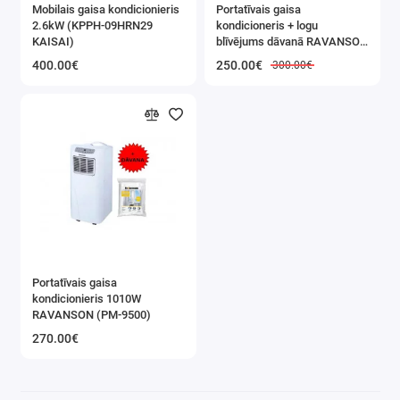
Mobilais gaisa kondicionieris
Portatīvais gaisa
Gaisa mitrinātāji, Difuzori, Aromaterapija
2.6kW (KPPH-09HRN29
kondicioneris + logu
KAISAI)
blīvējums dāvanā RAVANSON
(PAC-9000)
Ozonatori
400.00€
250.00€
300.00€
Gāzes sildītāji
Dīzeļdegvielas sildītāji
Portatīvais gaisa
kondicionieris 1010W
RAVANSON (PM-9500)
270.00€