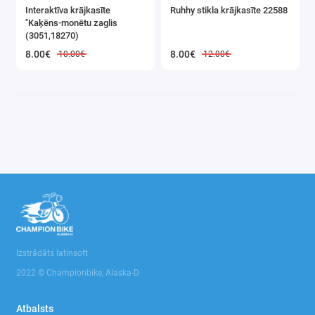
Interaktīva krājkasīte
Ruhhy stikla krājkasīte 22588
"Kaķēns-monētu zaglis
(3051,18270)
8.00€
8.00€
10.00€
12.00€
Izstrādāts latinsoft
2022 © Championbike, Alaska-D
Atbalsts