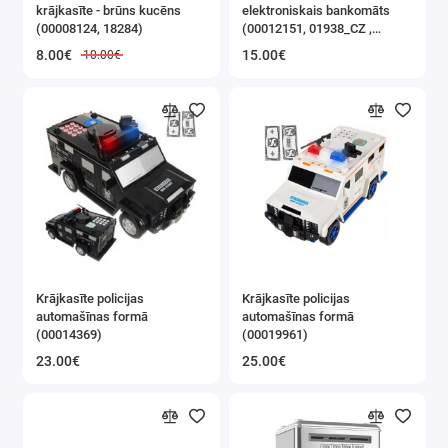
krājkasīte - brūns kucēns
elektroniskais bankomāts
Rotaļlietas ar tālvadību
(00008124, 18284)
(00012151, 01938_CZ ,
XJ5750)
8.00€
15.00€
10.00€
Spēļu konsoles
Krājkasītes
Lelles un leļļu mājiņas
Rotaļlietas dzīvnieki
Rotaļu komplekti, trases, bāzes
Lidmašīnas un lidojošas rotaļlietas
Krājkasīte policijas
Krājkasīte policijas
automašīnas formā
automašīnas formā
(00014369)
(00019961)
Сitas rotaļlietas
23.00€
25.00€