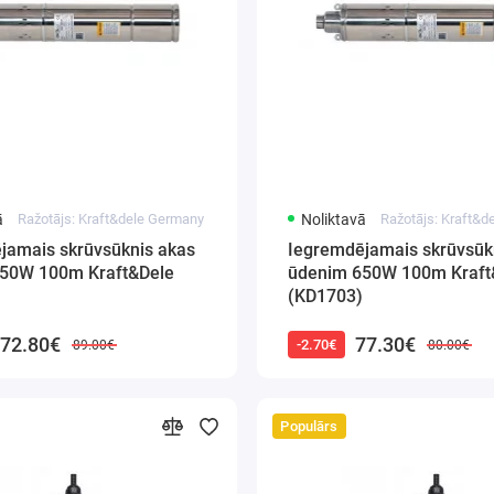
ā
Ražotājs: Kraft&dele Germany
Noliktavā
Ražotājs: Kraft&
jamais skrūvsūknis akas
Iegremdējamais skrūvsūk
50W 100m Kraft&Dele
ūdenim 650W 100m Kraft
(KD1703)
72.80€
77.30€
-2.70€
89.00€
80.00€
Populārs