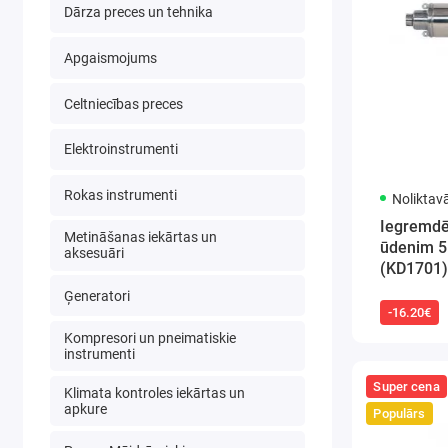
Dārza preces un tehnika
Apgaismojums
Celtniecības preces
Elektroinstrumenti
Rokas instrumenti
Noliktav
Iegremdē
Metināšanas iekārtas un
ūdenim 5
aksesuāri
(KD1701)
Ģeneratori
-16.20€
Kompresori un pneimatiskie
instrumenti
Super cena
Klimata kontroles iekārtas un
apkure
Populārs