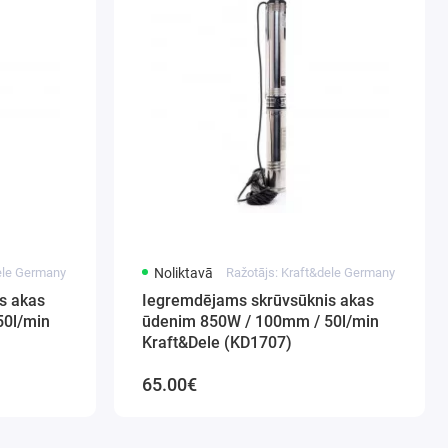
dele Germany
Noliktavā
Ražotājs: Kraft&dele Germany
s akas
Iegremdējams skrūvsūknis akas
50l/min
ūdenim 850W / 100mm / 50l/min
Kraft&Dele (KD1707)
65.00€