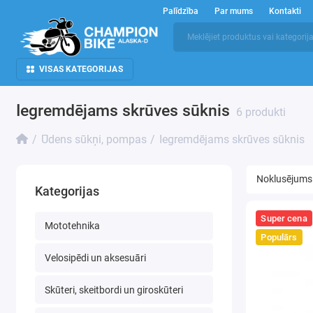
Palīdzība
Par mums
Kontakti
VISAS KATEGORIJAS
Iegremdējams skrūves sūknis
6 produkti
Ūdens sūkņi, pompas
Iegremdējams skrūves sūknis
Kategorijas
Super cena
Mototehnika
Populārs
Velosipēdi un aksesuāri
Skūteri, skeitbordi un giroskūteri