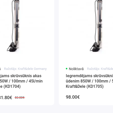
ā
Ražotājs: Kraft&dele Germany
Noliktavā
Ražotājs: Kraft&
jams skrūvsūknis akas
Iegremdējams skrūvsūkni
50W / 100mm / 45l/min
ūdenim 850W / 100mm / 
le (KD1704)
Kraft&Dele (KD1705)
98.00€
81.80€
83.00€