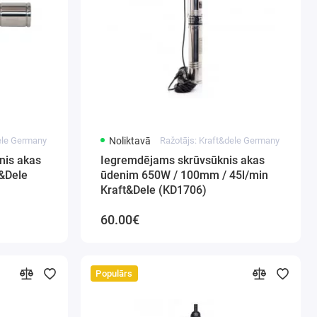
dele Germany
Noliktavā
Ražotājs: Kraft&dele Germany
nis akas
Iegremdējams skrūvsūknis akas
&Dele
ūdenim 650W / 100mm / 45l/min
Kraft&Dele (KD1706)
60.00€
Populārs