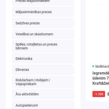
Preces Mājdzīvniekiem
Mājsaimniecības preces
Sadzīves preces
Veselibai un skaistumam
Spēles, rotaļlietas un preces
bērniem
Elektronika
Noliktav
Dāvanas
Iegremdē
ūdenim 7
Rokdarbam | Hobijam |
Kraft&De
Vaļaspriekam
Āra aktivitātēm
-1.20€
Autopiederumi