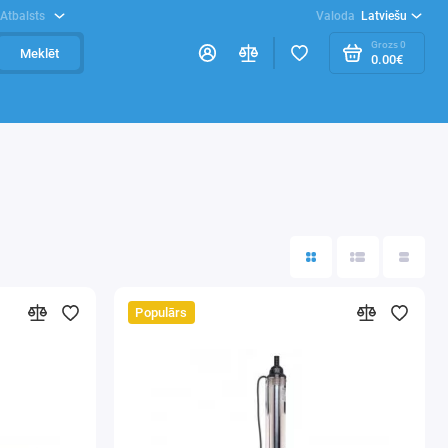
Atbalsts
Valoda
Latviešu
Grozs
0
Meklēt
0.00€
Populārs