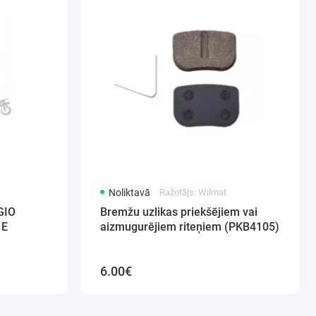
Noliktavā
Ražotājs: Wilmat
GIO
Bremžu uzlikas priekšējiem vai
 E
aizmugurējiem riteņiem (PKB4105)
6.00€