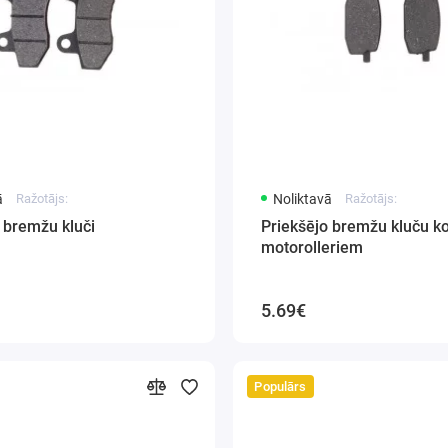
ā
Ražotājs:
Noliktavā
Ražotājs:
 bremžu kluči
Priekšējo bremžu kluču k
motorolleriem
5.69€
Populārs