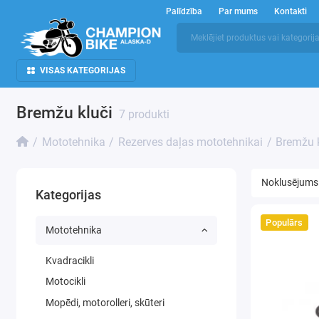
Palīdzība
Par mums
Kontakti
VISAS KATEGORIJAS
Bremžu kluči
7 produkti
Mototehnika
Rezerves daļas mototehnikai
Bremžu k
Kategorijas
Populārs
Mototehnika
Kvadracikli
Motocikli
Mopēdi, motorolleri, skūteri