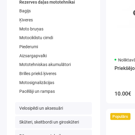
Rezerves daļas mototehnikai
Bagijs
Ķiveres
Moto bruņas
Motociklistu cimdi
Piederumi
Aizsargapvalki
Noliktav
Mototehniskas akumulātori
Priekšējo
Brilles priekš ķiveres
Motosignalizācijas
Pacēlāji un rampas
10.00€
Velosipēdi un aksesuāri
Populārs
Skūteri, skeitbordi un giroskūteri