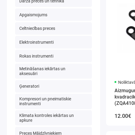
Dārza preces un tehnika
Apgaismojums
Celtniecības preces
Elektroinstrumenti
Rokas instrumenti
Metināšanas iekārtas un
aksesuāri
Noliktav
Ģeneratori
Aizmugur
kvadraci
Kompresori un pneimatiskie
(ZQA410
instrumenti
12.00€
Klimata kontroles iekārtas un
apkure
Preces Mājdzīvniekiem