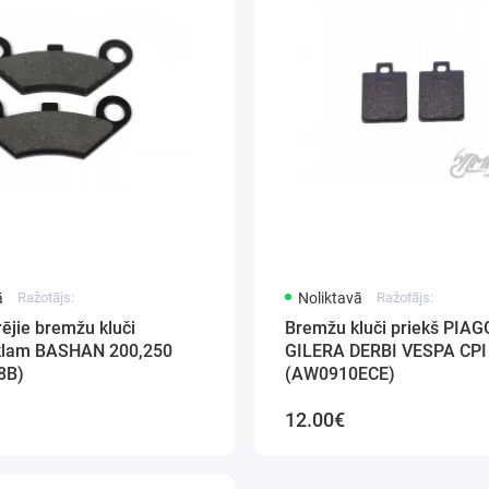
ā
Ražotājs:
Noliktavā
Ražotājs:
ējie bremžu kluči
Bremžu kluči priekš PIAG
klam BASHAN 200,250
GILERA DERBI VESPA CPI
8B)
(AW0910ECE)
12.00€