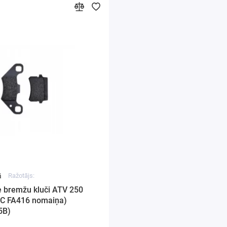
ā
Ražotājs:
e bremžu kluči ATV 250
C FA416 nomaiņa)
5B)