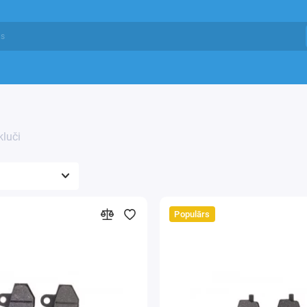
luči
Populārs