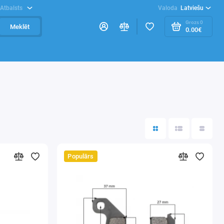
Atbalsts
Valoda
Latviešu
Grozs
0
Meklēt
0.00€
Populārs