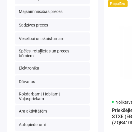
Populārs
Mājsaimniecības preces
Sadzīves preces
Veselibai un skaistumam
Spēles, rotaļlietas un preces
bērniem
Elektronika
Dāvanas
Rokdarbam | Hobijam |
Vaļaspriekam
Noliktav
Priekšēji
Āra aktivitātēm
STXE (EB
(ZQB410
Autopiederumi