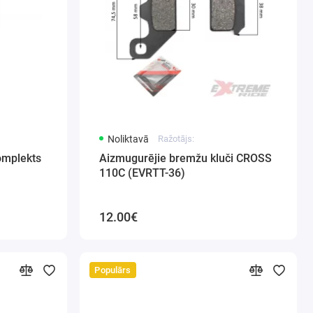
Noliktavā
Ražotājs:
omplekts
Aizmugurējie bremžu kluči CROSS
110C (EVRTT-36)
12.00€
Populārs