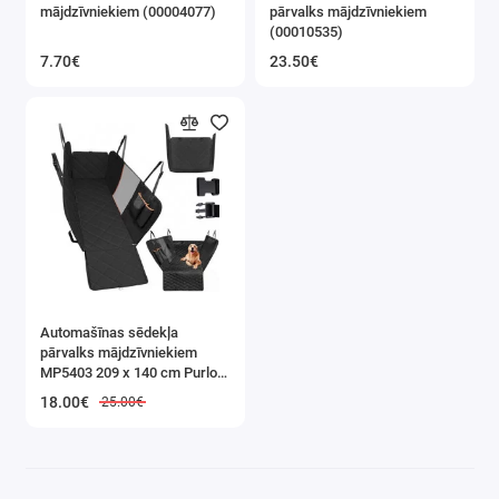
mājdzīvniekiem (00004077)
pārvalks mājdzīvniekiem
Automašīnas pārveidotāji
(00010535)
7.70€
23.50€
Starteri
Automašīnas putekļsūcēji
Hidrauliskie pacēlāji, domkrati
Uztvērēji un atskaņotāji
Parktronikas, Videoreģistratori
Skrāpējumu korekcijas marķieri
Automašīnas sēdekļa
pārvalks mājdzīvniekiem
MP5403 209 x 140 cm Purlov
Universāli produkti automašīnām
(00005403)
18.00€
25.00€
Automašīnas ziemas riepas