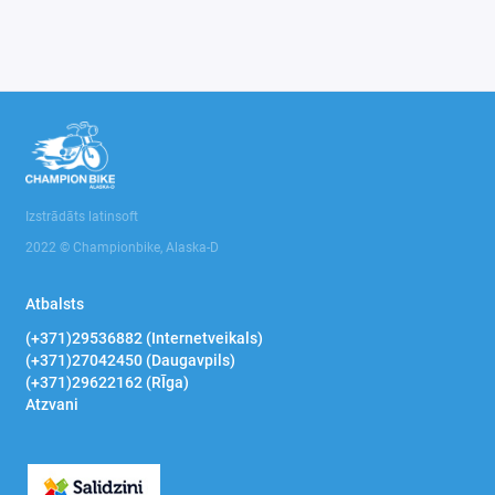
Izstrādāts latinsoft
2022 © Championbike, Alaska-D
Atbalsts
(+371)29536882 (Internetveikals)
(+371)27042450 (Daugavpils)
(+371)29622162 (RĪga)
Atzvani