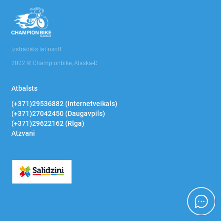
Instrumentu rati, plaukti, darba galdi
Manometriskie spiediena testeri
Izstrādāts latinsoft
Novilcēji gultņu , kardānvārpstu
2022 © Championbike, Alaska-D
Riepu montāžas iekārtas
Atbalsts
Stelāžas un plaukti
(+371)29536882 (Internetveikals)
(+371)27042450 (Daugavpils)
Transmisijas domkrati, statnes
(+371)29622162 (RĪga)
Atzvani
Preses
Domkrati
Smilšu strūklas un Ultraskaņas mazgāšanas
iekārtas
Pulēšanas mašīnas