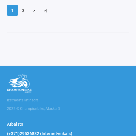
1
2
>
>|
Izstrādāts latinsoft
2022 © Championbike, Alaska-D
Atbalsts
(+371)29536882 (Internetveikals)