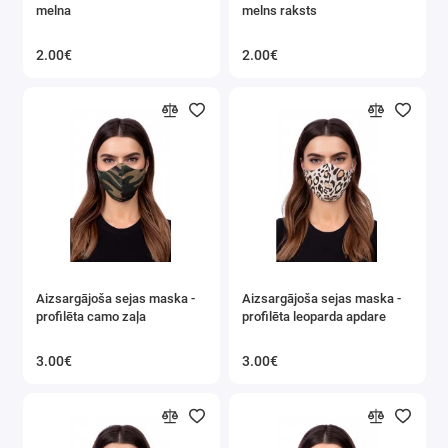
melna
melns raksts
Fitnesa preces
2.00€
2.00€
Spoguļi
Cits
Maskas
Aizsargājoša sejas maska ​​-
Aizsargājoša sejas maska ​​-
profilēta camo zaļa
profilēta leoparda apdare
3.00€
3.00€