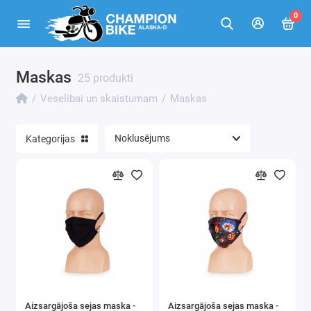
0
Maskas
Svari
25 produkti
Veselibai un skaistumam
Maskas
Preces matu kopšanai
Masažieri
Kategorijas
Veselības preces
Manikīram un pedikīram
Skuvekļi, Trimmeri, Matu Griezēji
Alkometri
Epilatori
Aizsargājoša sejas maska ​​-
Aizsargājoša sejas maska ​​-