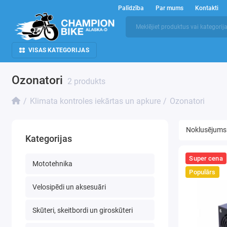
Palīdzība
Par mums
Kontakti
VISAS KATEGORIJAS
Ozonatori
2 produkts
Klimata kontroles iekārtas un apkure
Ozonatori
Kategorijas
Super cena
Mototehnika
Populārs
Velosipēdi un aksesuāri
Skūteri, skeitbordi un giroskūteri