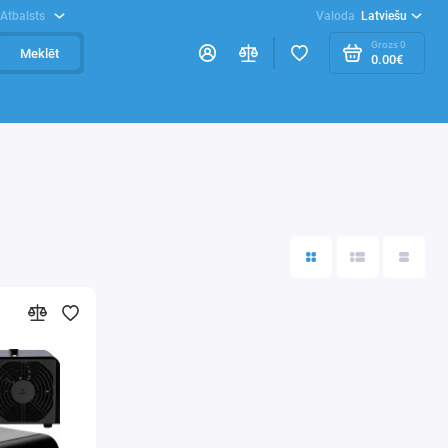
Atbalsts
Valoda
Latviešu
Grozs
0
Meklēt
0.00€