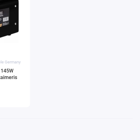
dele Germany
u 145W
taimeris