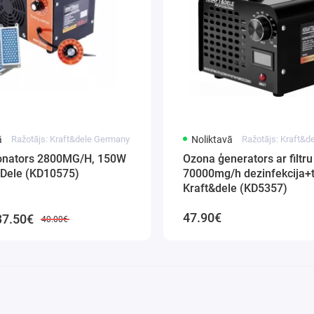
ā
Ražotājs: Kraft&dele Germany
Noliktavā
Ražotājs: Kraft&
onators 2800MG/H, 150W
Ozona ģenerators ar filtr
&Dele (KD10575)
70000mg/h dezinfekcija+
Kraft&dele (KD5357)
47.90€
37.50€
40.00€