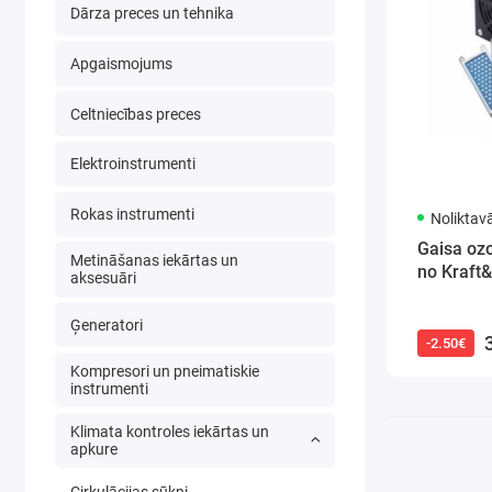
Dārza preces un tehnika
Apgaismojums
Celtniecības preces
Elektroinstrumenti
Rokas instrumenti
Noliktav
Gaisa oz
Metināšanas iekārtas un
no Kraft
aksesuāri
Ģeneratori
-2.50€
Kompresori un pneimatiskie
instrumenti
Klimata kontroles iekārtas un
apkure
Cirkulācijas sūkņi