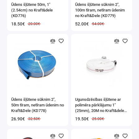
Ūdens šļūtene 50m, 1"
Ūdens šļūtene sūknim 2",
(2.54cm) no Kraft&dele
100m tīram, netīram ūdenim
(KD776)
no Kraft&Dele (KD779)
18.50€
52.00€
20.00€
54.00€
Ūdens šļūtene sūknim 2",
Ugunsdzēsības šļūtene ar
50m tīram, netīram ūdenim no
polimēra pārklājumu 1"
Kraft&Dele (KD778)
(25mm), 20M no Kraft&dele
(KD781)
26.90€
19.50€
32.50€
25.00€