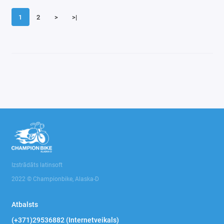
1
2
>
>|
Izstrādāts latinsoft
2022 © Championbike, Alaska-D
Atbalsts
(+371)29536882 (Internetveikals)