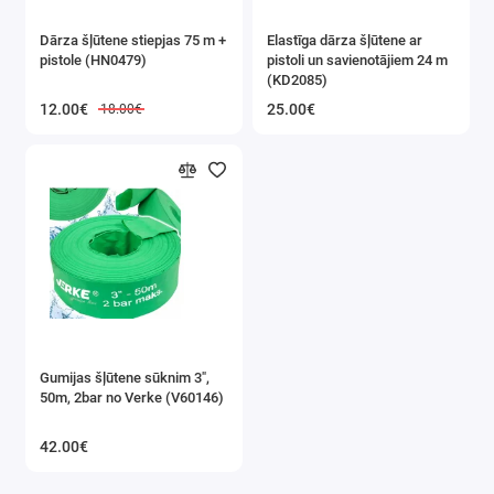
Dārza šļūtene stiepjas 75 m +
Elastīga dārza šļūtene ar
pistole (HN0479)
pistoli un savienotājiem 24 m
(KD2085)
12.00€
25.00€
18.00€
Gumijas šļūtene sūknim 3",
50m, 2bar no Verke (V60146)
42.00€