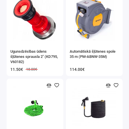
Ugunsdzēsības ūdens
Automātiskā šļūtenes spole
šļūtenes sprausla 2" (KD795,
35 m (PM-ABNW-35M)
V60182)
11.50€
114.00€
18.00€