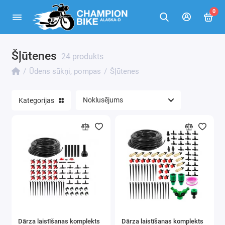
0
Šļūtenes
Benzīna ūdens sūkņi
24 produkts
Ūdens sūkņi, pompas
Šļūtenes
Iegremdējams skrūves sūknis
Elektriskie ūdens sūkņi
Kategorijas
Šļūtenes
Dārza laistīšanas komplekts
Dārza laistīšanas komplekts