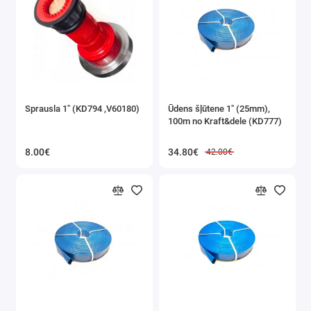
Sprausla 1" (KD794 ,V60180)
Ūdens šļūtene 1" (25mm),
100m no Kraft&dele (KD777)
8.00€
34.80€
42.00€