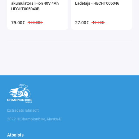
akumulators li-ion 40V 4Ah
Lādētājs - HECHT005046
Siltumnīcas un plēves
HECHT005040B
Mangali / Grilli / Katli
79.00€
27.00€
103.00€
40.00€
Agrošķiedra / Agrotekstila nezāļu plēve /
mulčēšanai
Dārza šļūtenes un smidzinātāji
Ēnojošie (masķēšanās) tīkli / pārsegumi
balkoniem / žogiem / terasēm
Smidzinātāji
Transporta rati un aksesuāri
Dārza rokas instruments
Izstrādāts latinsoft
2022 © Championbike, Alaska-D
Līdzekļi pret kaitēkļiem: putniem / grauzējiem /
kukaiņiem
Atbalsts