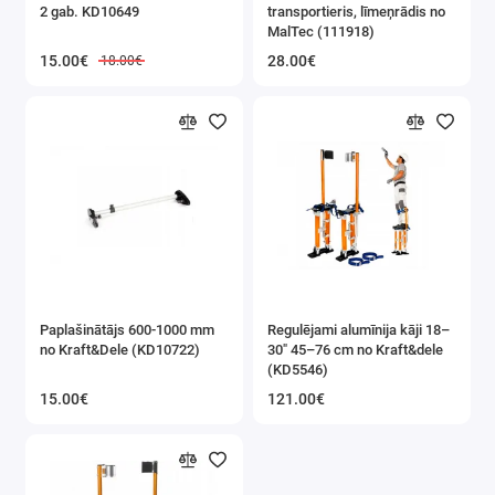
2 gab. KD10649
transportieris, līmeņrādis no
Asfalta un betona zāģi
MalTec (111918)
15.00€
28.00€
18.00€
Akmens skaldītāji
Betona slīpmašīnas
Betona maisīšanas iekārtas
Lāzera un optiskie līmeņrādi
Betona vibratori, blīvētāji
Kāpnes
Paplašinātājs 600-1000 mm
Regulējami alumīnija kāji 18–
no Kraft&Dele (KD10722)
30" 45–76 cm no Kraft&dele
(KD5546)
Instrumenti flīžu klāšanai
15.00€
121.00€
Piesūcekni paneļiem