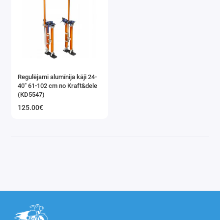
Regulējami alumīnija kāji 24-
40" 61-102 cm no Kraft&dele
(KD5547)
125.00€