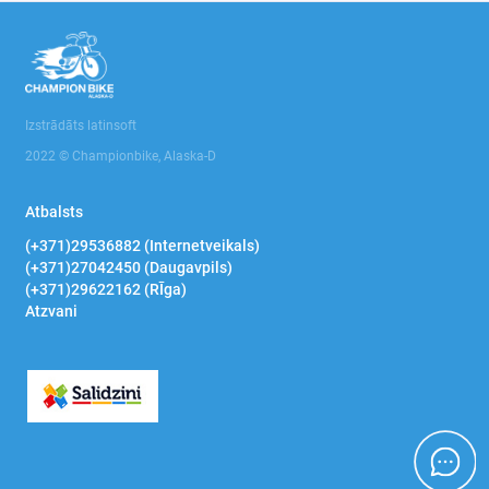
Izstrādāts latinsoft
2022 © Championbike, Alaska-D
Atbalsts
(+371)29536882 (Internetveikals)
(+371)27042450 (Daugavpils)
(+371)29622162 (RĪga)
Atzvani