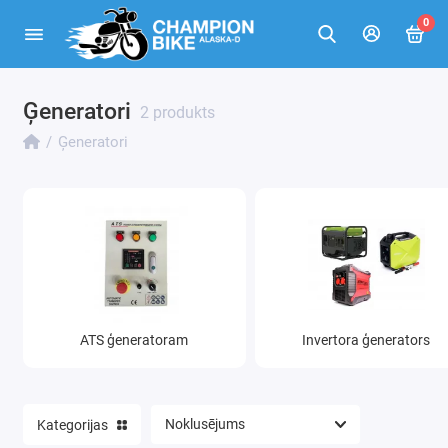
0
Ģeneratori
ATS ģeneratoram
2 produkts
Ģeneratori
Invertora ģenerators
Trīsfāžu ģeneratori
Vienfāzes ģenerātors
ATS ģeneratoram
Invertora ģenerators
Kategorijas