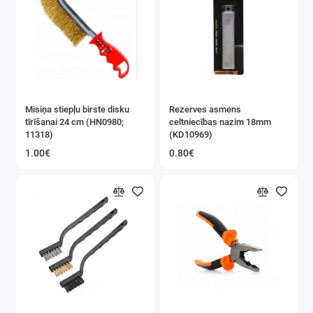
Darbam ar kabeļiem
Misiņa stiepļu birste disku
Rezerves asmens
tīrīšanai 24 cm (HN0980;
celtniecības nazim 18mm
11318)
(KD10969)
1.00€
0.80€