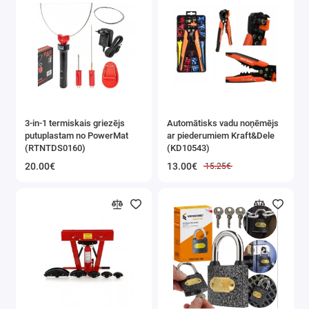
3-in-1 termiskais griezējs
Automātisks vadu noņēmējs
putuplastam no PowerMat
ar piederumiem Kraft&Dele
(RTNTDS0160)
(KD10543)
20.00€
13.00€
15.25€