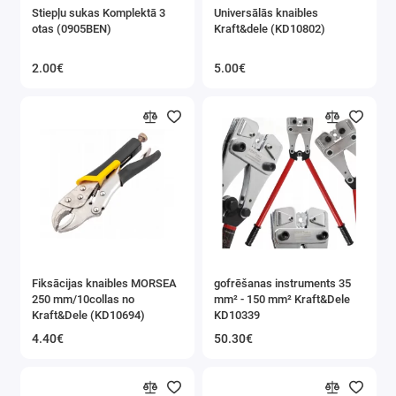
Stiepļu sukas Komplektā 3
Universālās knaibles
otas (0905BEN)
Kraft&dele (KD10802)
2.00€
5.00€
Fiksācijas knaibles MORSEA
gofrēšanas instruments 35
250 mm/10collas no
mm² - 150 mm² Kraft&Dele
Kraft&Dele (KD10694)
KD10339
4.40€
50.30€