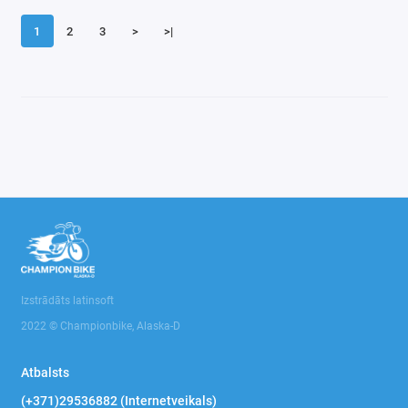
1
2
3
>
>|
Izstrādāts latinsoft
2022 © Championbike, Alaska-D
Atbalsts
(+371)29536882 (Internetveikals)