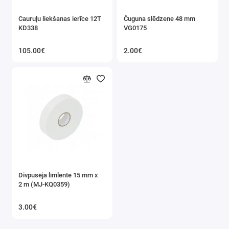
Cauruļu liekšanas ierīce 12T
Čuguna slēdzene 48 mm
KD338
VG0175
105.00€
2.00€
Divpusēja līmlente 15 mm x
2 m (MJ-KQ0359)
3.00€