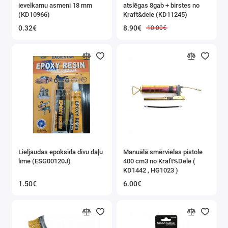
ievelkamu asmeni 18 mm
atslēgas 8gab + birstes no
Instrumentu komplekti
(KD10966)
Kraft&dele (KD11245)
0.32€
8.90€
10.00€
Uzgaļi un galvas
Mērinstrumenti
Poliuretāna putu pistoles
Magnētiskie turētāji
Sešstūra atslēgas
Kniedētāji
Lieljaudas epoksīda divu daļu
Manuālā smērvielas pistole
līme (ESG00120J)
400 cm3 no Kraft%Dele (
KD1442 , HG1023 )
Kalti, perforatori
1.50€
6.00€
Atsperes skavas
Citi instrumenti