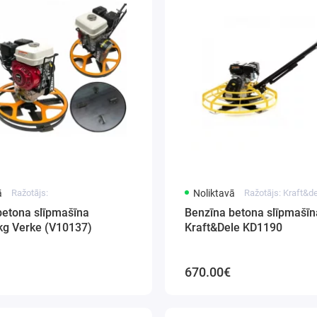
ā
Ražotājs:
Noliktavā
Ražotājs: Kraft&
betona slīpmašīna
Benzīna betona slīpmašī
g Verke (V10137)
Kraft&Dele KD1190
670.00€