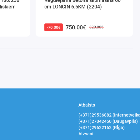
 180/230
Regulējama betona slīpmašīna 60
diskiem
cm LONCIN 6.5KM (2204)
750.00€
-70.00€
820.00€
Atbalsts
(+371)29536882 (Internetveika
(+371)27042450 (Daugavpils)
(+371)29622162 (RĪga)
Atzvani