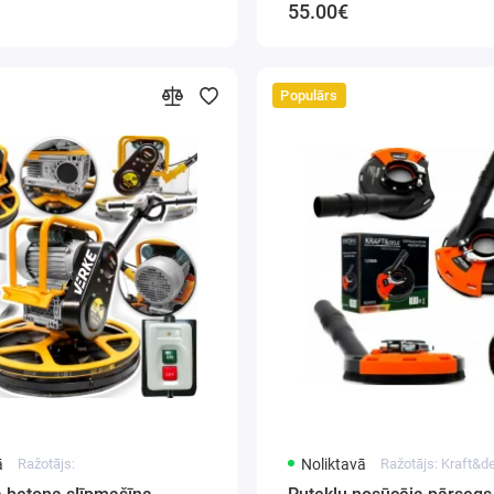
55.00€
Populārs
ā
Ražotājs:
Noliktavā
Ražotājs: Kraft&