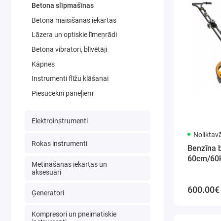
Betona slīpmašīnas
Betona maisīšanas iekārtas
Lāzera un optiskie līmeņrādi
Betona vibratori, blīvētāji
Kāpnes
Instrumenti flīžu klāšanai
Piesūcekni paneļiem
Elektroinstrumenti
Noliktav
Rokas instrumenti
Benzīna 
60cm/60k
Metināšanas iekārtas un
aksesuāri
600.00€
Ģeneratori
Kompresori un pneimatiskie