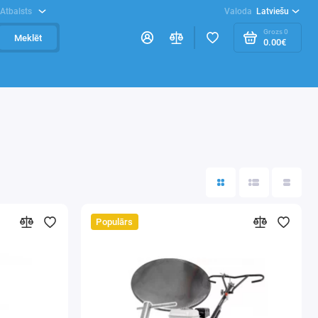
Atbalsts
Valoda
Latviešu
Grozs
0
Meklēt
0.00€
Populārs