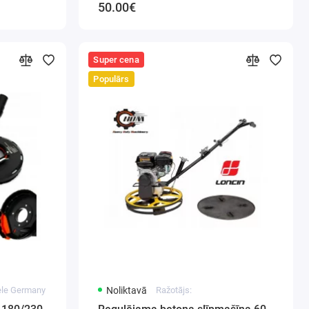
50.00€
Super cena
Populārs
dele Germany
Noliktavā
Ražotājs: