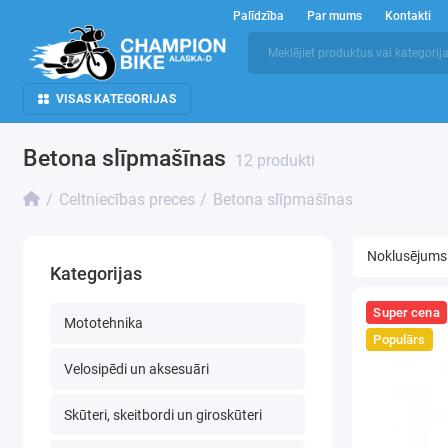
Palīdzība
Par mums
Kontakti
VISAS KATEGORIJAS
Betona slīpmašīnas
12 produkti
Celtniecības preces
Betona slīpmašīnas
Kategorijas
Super cena
Mototehnika
Populārs
Velosipēdi un aksesuāri
Skūteri, skeitbordi un giroskūteri