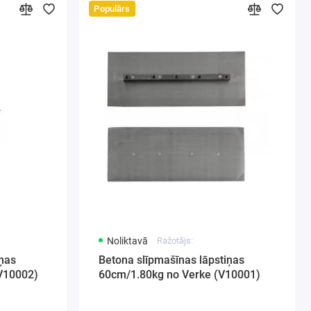
Populārs
Noliktavā
Ražotājs:
iņas
Betona slīpmašīnas lāpstiņas
V10002)
60cm/1.80kg no Verke (V10001)