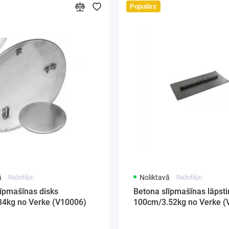
Populārs
ā
Ražotājs:
Noliktavā
Ražotājs:
līpmašīnas disks
Betona slīpmašīnas lāpst
34kg no Verke (V10006)
100cm/3.52kg no Verke (