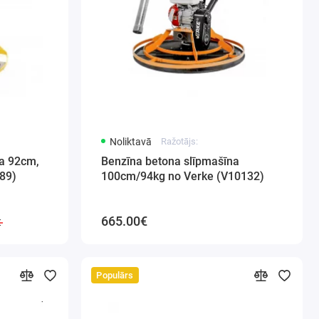
Noliktavā
Ražotājs:
na 92cm,
Benzīna betona slīpmašīna
89)
100cm/94kg no Verke (V10132)
665.00€
€
Populārs