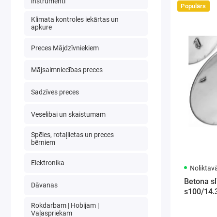
instrumenti
Populārs
Klimata kontroles iekārtas un
apkure
Preces Mājdzīvniekiem
Mājsaimniecības preces
Sadzīves preces
Veselibai un skaistumam
Spēles, rotaļlietas un preces
bērniem
Elektronika
Noliktav
Betona s
Dāvanas
s100/14.
Rokdarbam | Hobijam |
Vaļaspriekam