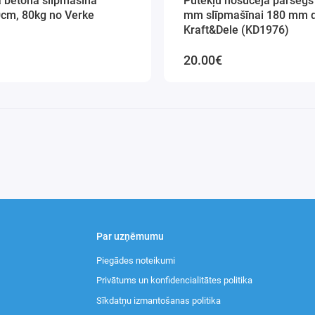
a betona slīpmašīna
Putekļu nosūcēja pārsegs
0cm, 80kg no Verke
mm slīpmašīnai 180 mm 
Kraft&Dele (KD1976)
20.00€
Par uzņēmumu
Piegādes noteikumi
Privātums un konfidencialitātes politika
Sīkdatņu izmantošanas politika