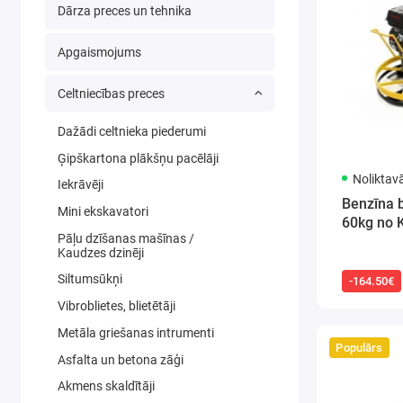
Dārza preces un tehnika
Apgaismojums
Celtniecības preces
Dažādi celtnieka piederumi
Ģipškartona plākšņu pacēlāji
Noliktav
Iekrāvēji
Benzīna 
Mini ekskavatori
60kg no 
Pāļu dzīšanas mašīnas /
Kaudzes dzinēji
Siltumsūkņi
-164.50€
Vibroblietes, blietētāji
Metāla griešanas intrumenti
Populārs
Asfalta un betona zāģi
Akmens skaldītāji