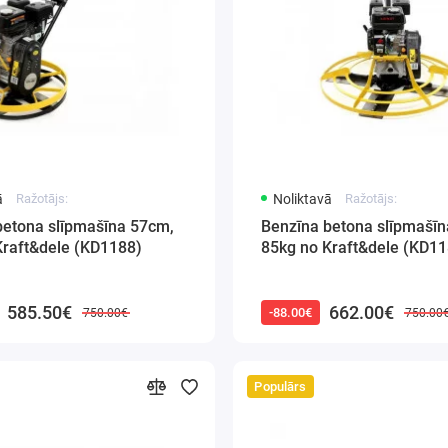
ā
Ražotājs:
Noliktavā
Ražotājs:
betona slīpmašīna 57cm,
Benzīna betona slīpmašī
Kraft&dele (KD1188)
85kg no Kraft&dele (KD11
585.50€
662.00€
-88.00€
750.00€
750.00
Populārs