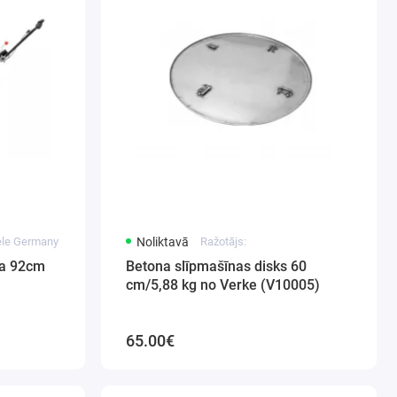
dele Germany
Noliktavā
Ražotājs:
na 92cm
Betona slīpmašīnas disks 60
cm/5,88 kg no Verke (V10005)
65.00€