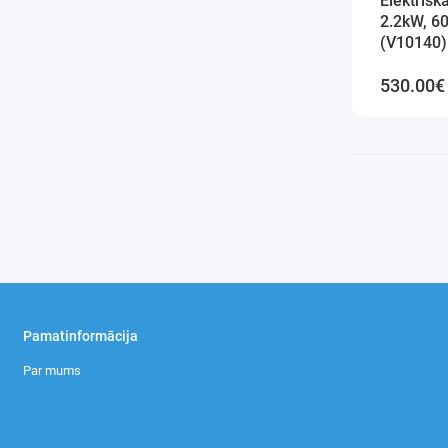
Elektrisk
2.2kW, 6
(V10140)
530.00€
Pamatinformācija
Par mums