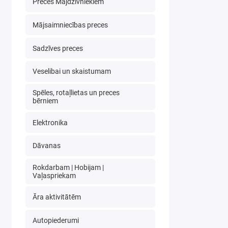
Preces Mājdzīvniekiem
Mājsaimniecības preces
Sadzīves preces
Veselibai un skaistumam
Spēles, rotaļlietas un preces
bērniem
Elektronika
Dāvanas
Rokdarbam | Hobijam |
Vaļaspriekam
Āra aktivitātēm
Autopiederumi