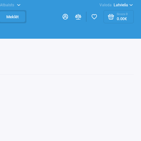
Atbalsts
Valoda
Latviešu
Grozs
0
Meklēt
0.00€