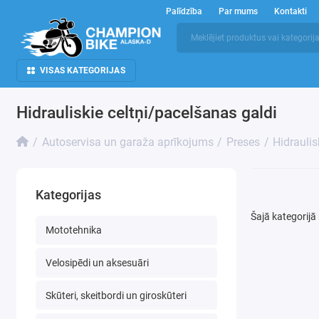
Palīdzība
Par mums
Kontakti
VISAS KATEGORIJAS
Hidrauliskie celtņi/pacelšanas galdi
Autoservisa un garaža aprīkojums
Preses
Hidraulis
Kategorijas
Šajā kategorijā
Mototehnika
Velosipēdi un aksesuāri
Skūteri, skeitbordi un giroskūteri