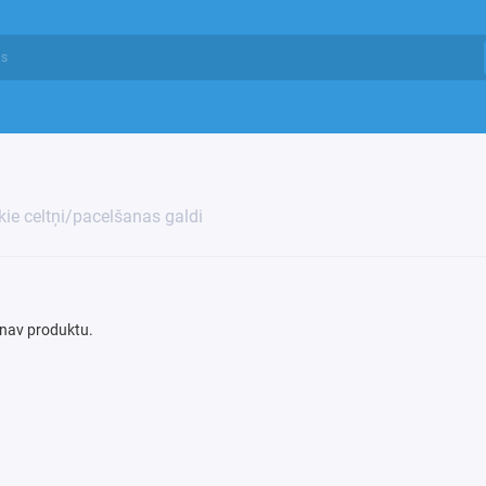
kie celtņi/pacelšanas galdi
 nav produktu.