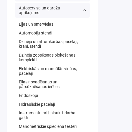
Autoservisa un garaža
aprīkojums
Eļļas un smērvielas
Automobiļu stendi
Dzinēja un ātrumkārbas pacēlāji,
krāni, stendi
Dzinēja zobsiksnas bloķēšanas
komplekti
Elektriskās un manuālās vinčas,
pacēlāji
Eļļas novadīšanas un
pārsūknēšanas ierīces
Endoskopi
Hidrauliskie pacēlāji
Instrumentu rati, plaukti, darba
galdi
Manometriskie spiediena testeri