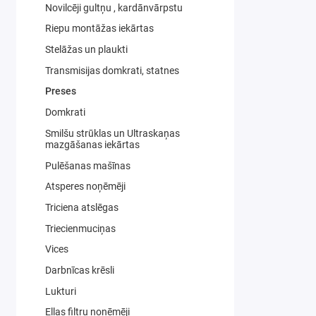
Novilcēji gultņu , kardānvārpstu
Riepu montāžas iekārtas
Stelāžas un plaukti
Transmisijas domkrati, statnes
Preses
Domkrati
Smilšu strūklas un Ultraskaņas
mazgāšanas iekārtas
Pulēšanas mašīnas
Atsperes noņēmēji
Triciena atslēgas
Triecienmuciņas
Vices
Darbnīcas krēsli
Lukturi
Eļļas filtru noņēmēji