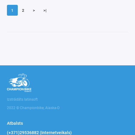
1
2
>
>|
Izstrādāts latinsoft
2022 © Championbike, Alaska-D
Atbalsts
(+371)29536882 (Internetveikals)