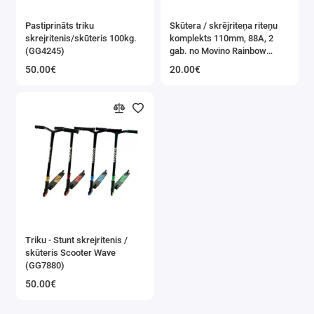
Pastiprināts triku
Skūtera / skrējriteņa riteņu
skrejritenis/skūteris 100kg.
komplekts 110mm, 88A, 2
(GG4245)
gab. no Movino Rainbow
edition (WH-HA-RAINBOW)
50.00€
20.00€
Triku - Stunt skrejritenis /
skūteris Scooter Wave
(GG7880)
50.00€