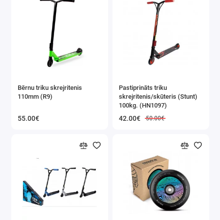
Bērnu triku skrejritenis
Pastiprināts triku
110mm (R9)
skrejritenis/skūteris (Stunt)
100kg. (HN1097)
55.00€
42.00€
50.00€