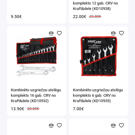
komplekts 12 gab. CRV no
Instrumentu komplekti
Kraft&dele (KD10938)
9.50€
22.00€
23.00€
Uzgaļi un galvas
Mērinstrumenti
Poliuretāna putu pistoles
Magnētiskie turētāji
Sešstūra atslēgas
Kniedētāji
Kombinēto uzgriežņu atslēgu
Kombinēto uzgriežņu atslēgu
komplekts 16 gab. CRV no
komplekts 6 gab. CRV no
Kraft&dele (KD10932)
Kraft&dele (KD10935)
Kalti, perforatori
13.90€
7.00€
20.00€
Atsperes skavas
Citi instrumenti