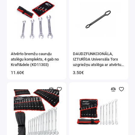
Atvērto bremžu cauruļu
DAUDZFUNKCIONĀLA,
atslēgu komplekts, 4 gab no
IZTURĪGA Universāla Torx
Kraft&dele (KD11303)
uzgriežņu atslēga ar atvērtu
galu 8–13 mm 4–22 mm
11.60€
3.50€
Kraft&Dele (KD10797)