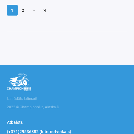
1
2
>
>|
Izstrādāts latinsoft
2022 © Championbike, Alaska-D
Atbalsts
(+371)29536882 (Internetveikals)