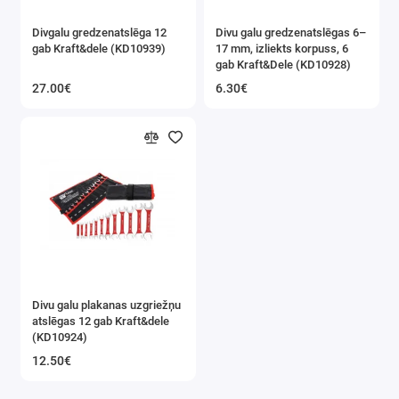
Divgalu gredzenatslēga 12
Divu galu gredzenatslēgas 6–
gab Kraft&dele (KD10939)
17 mm, izliekts korpuss, 6
gab Kraft&Dele (KD10928)
27.00€
6.30€
Divu galu plakanas uzgriežņu
atslēgas 12 gab Kraft&dele
(KD10924)
12.50€