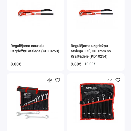
Darbam ar kabeļiem
Regulējama cauruļu
Regulējama uzgriežņu
uzgriežņu atslēga (KD10253)
atslēga 1.5", 38.1mm no
Kraft&dele (KD10254)
8.00€
9.80€
10.00€