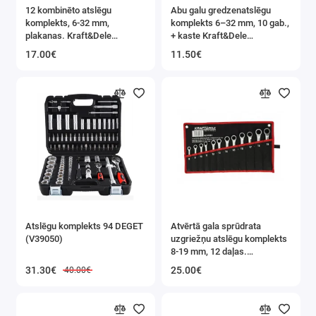
12 kombinēto atslēgu
Abu galu gredzenatslēgu
komplekts, 6-32 mm,
komplekts 6–32 mm, 10 gab.,
plakanas. Kraft&Dele
+ kaste Kraft&Dele
(KD10926)
(KD10929)
17.00€
11.50€
Atslēgu komplekts 94 DEGET
Atvērtā gala sprūdrata
(V39050)
uzgriežņu atslēgu komplekts
8-19 mm, 12 daļas.
KRAFT&DELE (KD11301)
31.30€
25.00€
40.00€