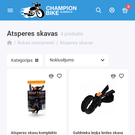
0
Atsperes skavas
Loka izvilcēji
4 produkts
Rokas instrumenti
Atsperes skavas
Roku vinčas un pacēlāji
Skrūvgrieži
Kategorijas
Vispārīgi produkti
Кnaibles
Āmuri
Atslēgas
Atslēgas - sprūdrata
Atsperes skavu komplekts
Galdnieka leņķa lentes skava