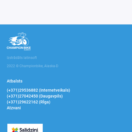
Darbam ar kabeļiem
Izstrādāts latinsoft
2022 © Championbike, Alaska-D
Atbalsts
(+371)29536882 (Internetveikals)
(+371)27042450 (Daugavpils)
(+371)29622162 (RĪga)
Atzvani