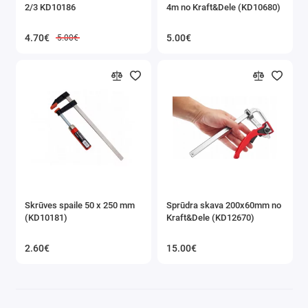
2/3 KD10186
4m no Kraft&Dele (KD10680)
Instrumentu komplekti
4.70€
5.00€
5.00€
Uzgaļi un galvas
Mērinstrumenti
Poliuretāna putu pistoles
Magnētiskie turētāji
Sešstūra atslēgas
Kniedētāji
Skrūves spaile 50 x 250 mm
Sprūdra skava 200x60mm no
(KD10181)
Kraft&Dele (KD12670)
Kalti, perforatori
2.60€
15.00€
Atsperes skavas
Citi instrumenti