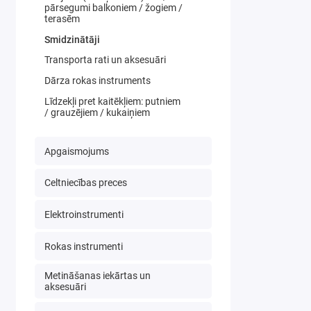
pārsegumi balkoniem / žogiem /
terasēm
Smidzinātāji
Transporta rati un aksesuāri
Dārza rokas instruments
Līdzekļi pret kaitēkļiem: putniem
/ grauzējiem / kukaiņiem
Apgaismojums
Celtniecības preces
Elektroinstrumenti
Rokas instrumenti
Metināšanas iekārtas un
aksesuāri