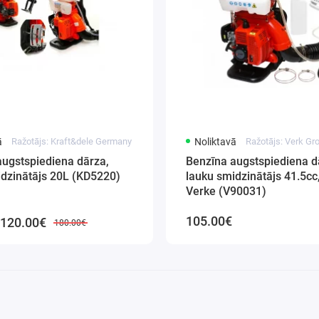
ā
Ražotājs: Kraft&dele Germany
Noliktavā
Ražotājs: Verk Gr
augstspiediena dārza,
Benzīna augstspiediena d
idzinātājs 20L (KD5220)
lauku smidzinātājs 41.5cc
Verke (V90031)
105.00€
120.00€
180.00€