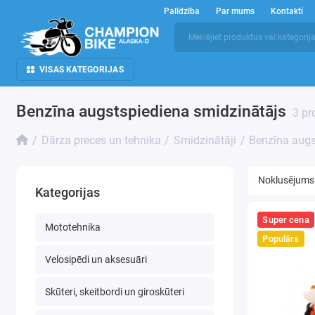
Palīdzība
Par mums
Kontakti
VISAS KATEGORIJAS
Benzīna augstspiediena smidzinātājs
3 pr
Dārza preces un tehnika
Smidzinātāji
Benzīna augs
Kategorijas
Super cena
Mototehnika
Populārs
Velosipēdi un aksesuāri
Skūteri, skeitbordi un giroskūteri