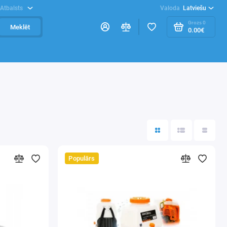
Atbalsts
Valoda
Latviešu
Grozs
0
Meklēt
0.00€
Populārs