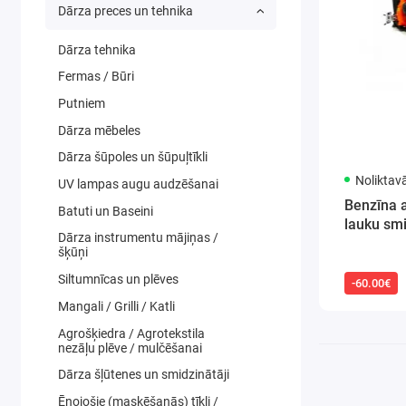
Dārza preces un tehnika
Dārza tehnika
Fermas / Būri
Putniem
Dārza mēbeles
Dārza šūpoles un šūpuļtīkli
Noliktav
UV lampas augu audzēšanai
Benzīna 
Batuti un Baseini
lauku sm
Dārza instrumentu mājiņas /
šķūņi
Siltumnīcas un plēves
-60.00€
Mangali / Grilli / Katli
Agrošķiedra / Agrotekstila
nezāļu plēve / mulčēšanai
Dārza šļūtenes un smidzinātāji
Ēnojošie (masķēšanās) tīkli /