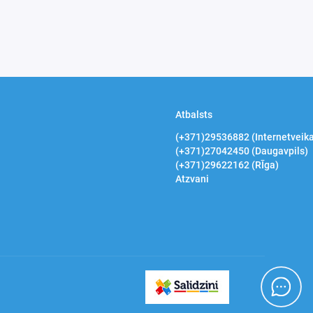
Atbalsts
(+371)29536882 (Internetveika
(+371)27042450 (Daugavpils)
(+371)29622162 (RĪga)
Atzvani