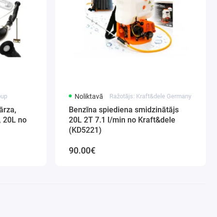
oup
Noliktavā
Ražotājs: Kraft&dele Germany
ārza,
Benzīna spiediena smidzinātājs
, 20L no
20L 2T 7.1 l/min no Kraft&dele
(KD5221)
90.00€