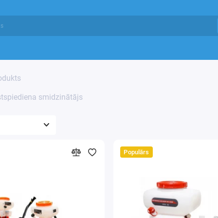
odukts
tspiediena smidzinātājs
Populārs