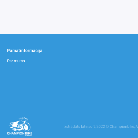
Pamatinformācija
Par mums
Izstrādāts latinsoft, 2022 © Championbike, 