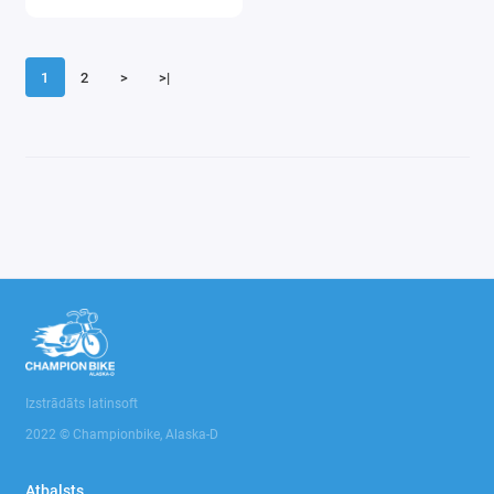
1
2
>
>|
Izstrādāts latinsoft
2022 © Championbike, Alaska-D
Atbalsts