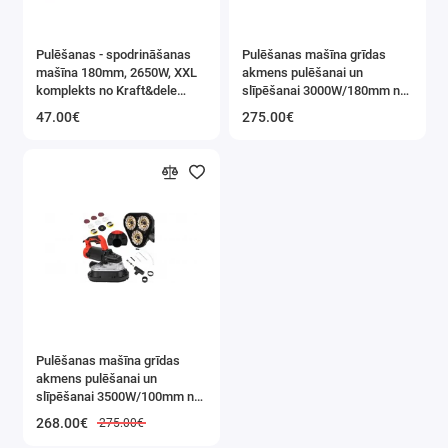
Pulēšanas - spodrināšanas
Pulēšanas mašīna grīdas
mašīna 180mm, 2650W, XXL
akmens pulēšanai un
komplekts no Kraft&dele
slīpēšanai 3000W/180mm no
(KD3078)
Kraft&Dele (KD5761_2K)
47.00€
275.00€
Pulēšanas mašīna grīdas
akmens pulēšanai un
slīpēšanai 3500W/100mm no
Kraft&Dele (KD5760)
268.00€
275.00€