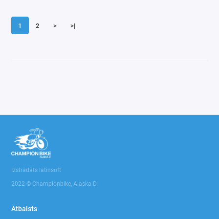
1
2
>
>|
Izstrādāts latinsoft
2022 © Championbike, Alaska-D
Atbalsts