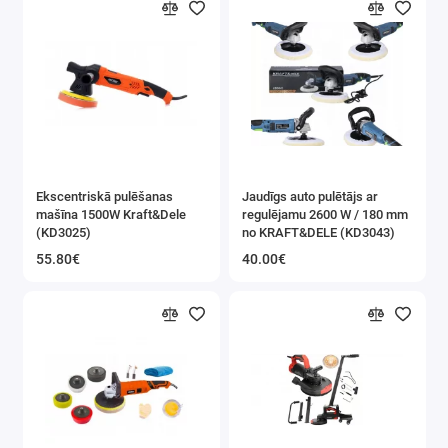
Ekscentriskā pulēšanas
Jaudīgs auto pulētājs ar
mašīna 1500W Kraft&Dele
regulējamu 2600 W / 180 mm
(KD3025)
no KRAFT&DELE (KD3043)
55.80€
40.00€