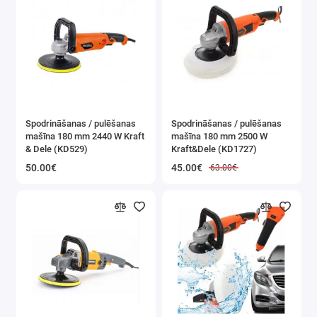
Virpas
Galda zāģi
Elektriskās ēveles un reismusi
Virsfrēzes
Spodrināšanas / pulēšanas
Spodrināšanas / pulēšanas
mašīna 180 mm 2440 W Kraft
mašīna 180 mm 2500 W
Instrumentu asināšanas iekārtas
& Dele (KD529)
Kraft&Dele (KD1727)
50.00€
45.00€
63.00€
Elektrības pagarinātāji
Galda urbjmašīnas
Elektrodzinēji, elektromotori