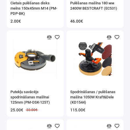
Cietais pulēšanas disks
Pulēšanas mašīna 180 мм
Instruments Kraft&dele X-series
melns 150x45mm M14 (PM-
2400W BESTCRAFT (EC531)
PDP-BK)
Ripzāģi
2.00€
46.00€
Zobenzāģi
Perforatori un atskaldāmie āmuri
Krāsošanas un līmes pistoles
Celtniecības fēni
Elektriskie maisītāji
Putekļu savācējs
Spodrināšanas / pulēšanas
spodrināšanas mašīnai
mašīna 1050W Kraft&Dele
Lentzāģi
125mm (PM-OSK-125T)
(KD1544)
25.00€
115.00€
33.00€
Vītņu mašīnas
Leņķzāģi, griezējzāģi