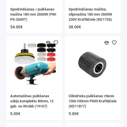
Spodrināšanas / pulēšanas
Spodrināšanas mašīna,
mašīna 180 mm 2600W (PM-
slīpmašīna 180 mm 2600W
PS-2600T)
230V Kraft&Dele (KD1726)
54.00€
38.00€
Automašīnas pulēšanas
Cilindriska pulēšanas ritenis
sūkļu komplekts 80mm, 12
100x100mm P600 Kraft&Dele
gab. no Xtrobb (19167)
(KD11817)
5.00€
5.00€