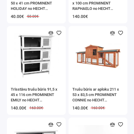
50 x 41 cm PROMINENT
x 100 cm PROMINENT
Siltumnīcas un plēves
HOLIDAY no HECHT
RAPHAELO no HECHT
(PROMINENT HOLIDAY)
(PROMINENT RAPHAELO)
40.00€
140.00€
50.00€
Mangali / Grilli / Katli
Agrošķiedra / Agrotekstila nezāļu plēve /
mulčēšanai
Dārza šļūtenes un smidzinātāji
Ēnojošie (masķēšanās) tīkli / pārsegumi
balkoniem / žogiem / terasēm
Smidzinātāji
Trīsstāvu trušu būris 91,5 x
Trušu būris ar aploku 211 x
Transporta rati un aksesuāri
45 x 116 cm PROMINENT
53 x 83,5 cm PROMINENT
EMILY no HECHT
CONNIE no HECHT
(PROMINENT EMILY)
(PROMINENT CONNIE)
Dārza rokas instruments
140.00€
140.00€
160.00€
160.00€
Līdzekļi pret kaitēkļiem: putniem / grauzējiem /
kukaiņiem