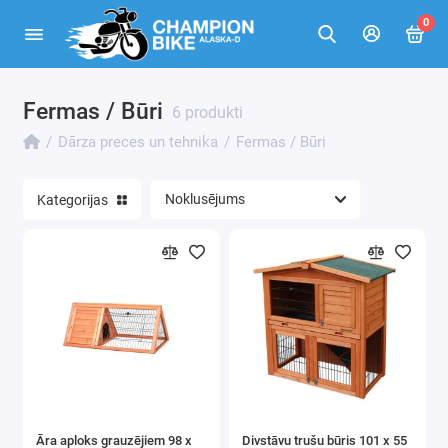
0
Fermas / Būri
Dārza tehnika
6 produkti
Dārza preces un tehnika
Fermas / Būri
Fermas / Būri
Putniem
Kategorijas
Dārza mēbeles
Dārza šūpoles un šūpuļtīkli
UV lampas augu audzēšanai
Batuti un Baseini
Dārza instrumentu mājiņas / šķūņi
Āra aploks grauzējiem 98 x
Divstāvu trušu būris 101 x 55