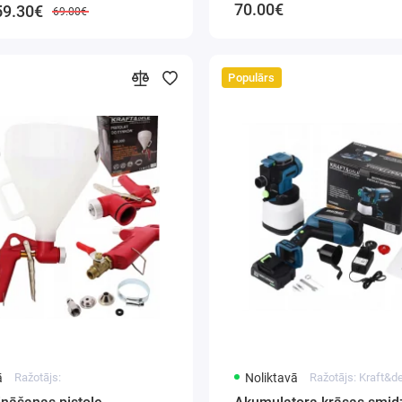
70.00€
59.30€
69.00€
Populārs
ā
Ražotājs:
Noliktavā
Ražotājs: Kraft&