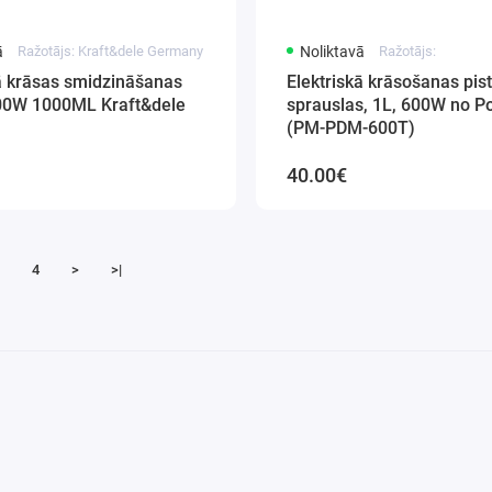
ā
Ražotājs: Kraft&dele Germany
Noliktavā
Ražotājs:
ā krāsas smidzināšanas
Elektriskā krāsošanas pist
600W 1000ML Kraft&dele
sprauslas, 1L, 600W no 
(PM-PDM-600T)
40.00€
4
>
>|