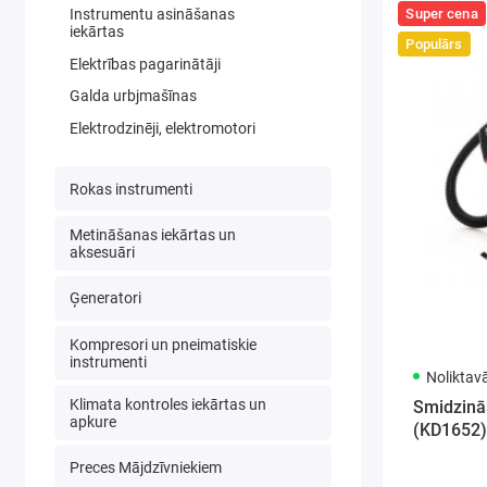
Instrumentu asināšanas
Super cena
iekārtas
Populārs
Elektrības pagarinātāji
Galda urbjmašīnas
Elektrodzinēji, elektromotori
Rokas instrumenti
Metināšanas iekārtas un
aksesuāri
Ģeneratori
Kompresori un pneimatiskie
instrumenti
Noliktav
Klimata kontroles iekārtas un
Smidzinā
apkure
(KD1652)
Preces Mājdzīvniekiem