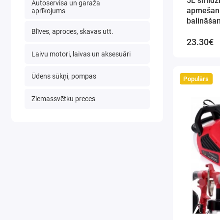
5L smidz
Autoservisa un garaža
apmešana
aprīkojums
balināšan
(KD2094)
Blīves, aproces, skavas utt.
23.30€
Laivu motori, laivas un aksesuāri
Ūdens sūkņi, pompas
Populārs
Ziemassvētku preces