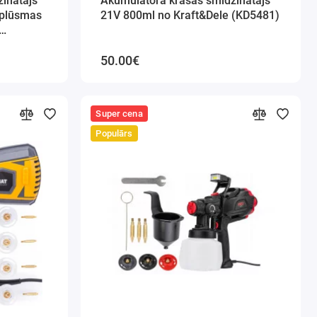
inātājs
Akumulatora krāsas smidzinātājs
 plūsmas
21V 800ml no Kraft&Dele (KD5481)
50.00€
Super cena
Populārs