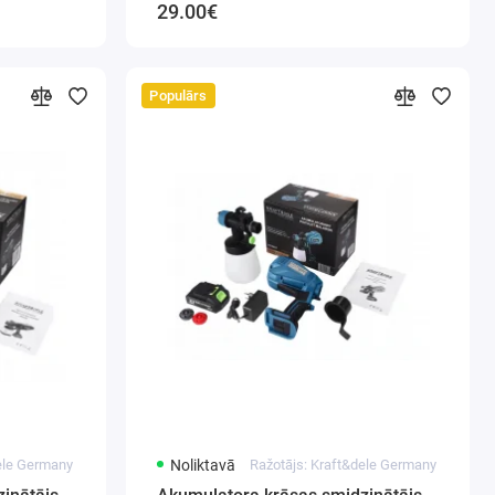
29.00€
Populārs
dele Germany
Noliktavā
Ražotājs: Kraft&dele Germany