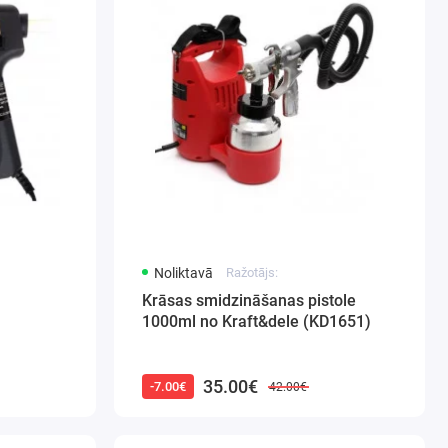
Noliktavā
Ražotājs:
Krāsas smidzināšanas pistole
1000ml no Kraft&dele (KD1651)
35.00€
-7.00€
42.00€