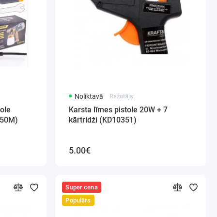
Noliktavā
Ražotājs:
tole
Karsta līmes pistole 20W + 7
550M)
kārtridži (KD10351)
5.00€
Super cena
Populārs