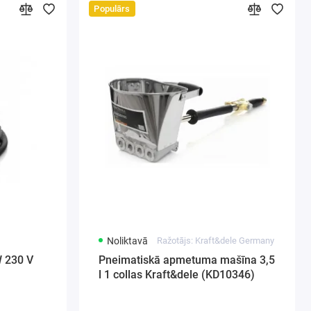
Populārs
Noliktavā
Ražotājs: Kraft&dele Germany
W 230 V
Pneimatiskā apmetuma mašīna 3,5
l 1 collas Kraft&dele (KD10346)