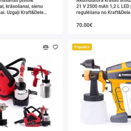
ināšanas pistole
Akumulatora krāsas smidz
i, krāsošanai, sienu
21 V 2500 mAh 1,2 L LED
ai. Uzgaļi Kraft&Dele
regulēšana no Kraft&Dele
(KD5480)
70.00€
Populārs