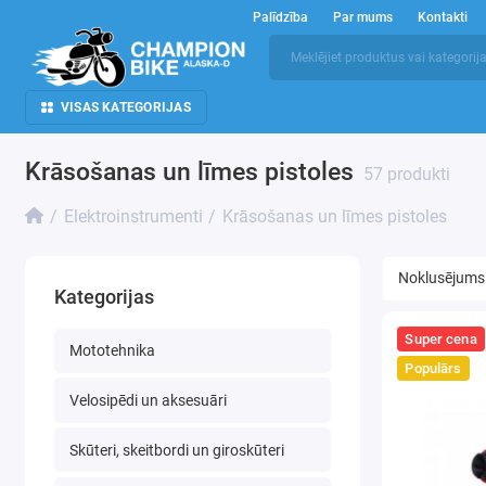
Palīdzība
Par mums
Kontakti
VISAS KATEGORIJAS
Krāsošanas un līmes pistoles
57 produkti
Elektroinstrumenti
Krāsošanas un līmes pistoles
Kategorijas
Super cena
Mototehnika
Populārs
Velosipēdi un aksesuāri
Skūteri, skeitbordi un giroskūteri