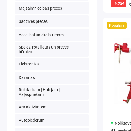
-9.70€
Mājsaimniecības preces
Sadzīves preces
Populārs
Veselibai un skaistumam
Spēles, rotaļlietas un preces
bērniem
Elektronika
Dāvanas
Rokdarbam | Hobijam |
Vaļaspriekam
Āra aktivitātēm
Autopiederumi
Noliktav