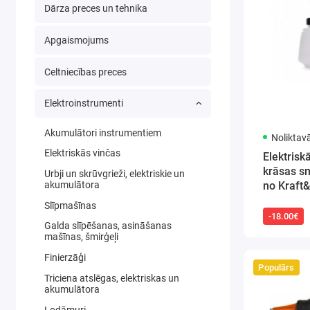
Dārza preces un tehnika
Apgaismojums
Celtniecības preces
Elektroinstrumenti
Akumulātori instrumentiem
Noliktav
Elektriskās vinčas
Elektrisk
krāsas s
Urbji un skrūvgrieži, elektriskie un
akumulātora
no Kraft
Slīpmašīnas
-18.00€
Galda slīpēšanas, asināšanas
mašīnas, šmirģeļi
Finierzāģi
Populārs
Triciena atslēgas, elektriskas un
akumulātora
Lodāmuri