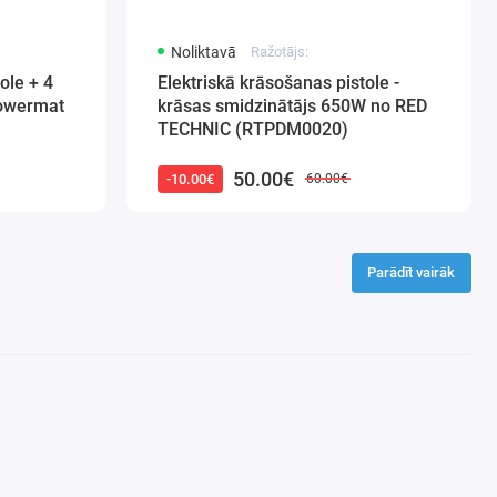
Noliktavā
Ražotājs:
ole + 4
Elektriskā krāsošanas pistole -
Powermat
krāsas smidzinātājs 650W no RED
TECHNIC (RTPDM0020)
50.00€
-10.00€
60.00€
Parādīt vairāk