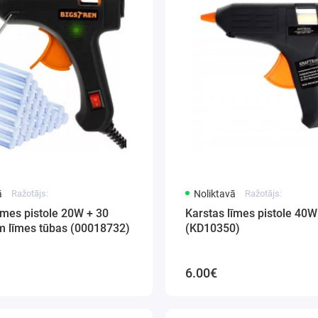
ā
Ražotājs:
Noliktavā
Ražotājs:
īmes pistole 20W + 30
Karstas līmes pistole 40W
gab., 7mm līmes tūbas (00018732)
(KD10350)
6.00€