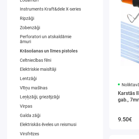
Instruments Kraft&dele X-series
Ripzāģi
Zobenzāģi
Perforatori un atskaldāmie
āmuri
Krāsošanas un līmes pistoles
Celtniecības fēni
Elektriskie maisītāji
Lentzāģi
Noliktav
Vītņu mašīnas
Karstās l
Leņķzāģi, griezējzāģi
Virpas
Galda zāģi
9.50€
Elektriskās ēveles un reismusi
Virsfrēzes