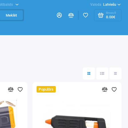
Atbalsts
Valoda
Latviešu
Grozs
0
Meklēt
0.00€
Populārs