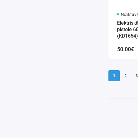
Noliktav
Elektrisk
pistole 
(KD1654)
50.00€
1
2
3