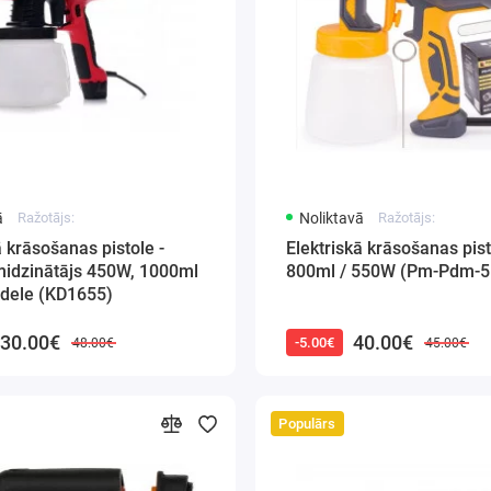
ā
Ražotājs:
Noliktavā
Ražotājs:
ā krāsošanas pistole -
Elektriskā krāsošanas pis
midzinātājs 450W, 1000ml
800ml / 550W (Pm-Pdm-
&dele (KD1655)
30.00€
40.00€
-5.00€
48.00€
45.00€
Populārs