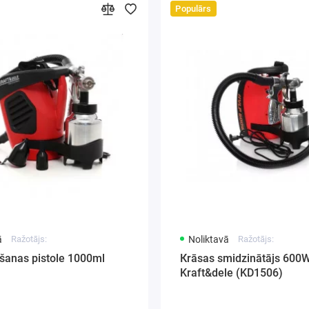
Populārs
ā
Ražotājs:
Noliktavā
Ražotājs:
šanas pistole 1000ml
Кrāsas smidzinātājs 600
Kraft&dele (KD1506)