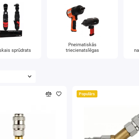
Pneimatiskās
skais sprūdrats
triecienatslēgas
na
Populārs