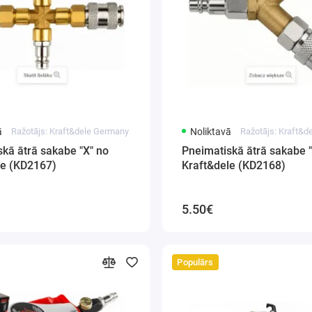
ā
Ražotājs: Kraft&dele Germany
Noliktavā
Ražotājs: Kraft&
kā ātrā sakabe "X" no
Pneimatiskā ātrā sakabe "
le (KD2167)
Kraft&dele (KD2168)
5.50€
Populārs