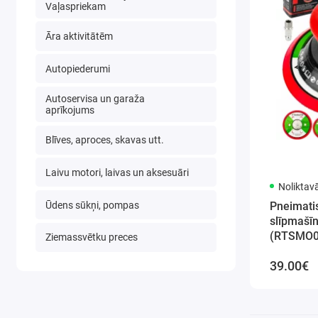
Vaļaspriekam
Āra aktivitātēm
Autopiederumi
Autoservisa un garaža
aprīkojums
Blīves, aproces, skavas utt.
Laivu motori, laivas un aksesuāri
Noliktav
Ūdens sūkņi, pompas
Pneimatis
slīpmašīn
(RTSMO0
Ziemassvētku preces
39.00€