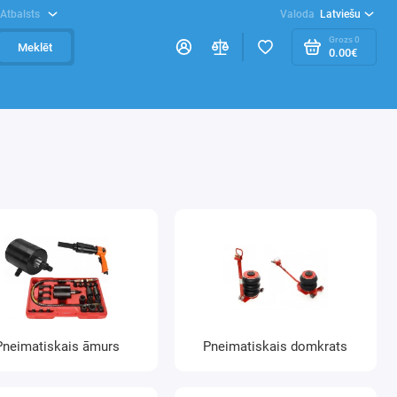
Atbalsts
Valoda
Latviešu
Grozs
0
Meklēt
0.00€
Pneimatiskais āmurs
Pneimatiskais domkrats