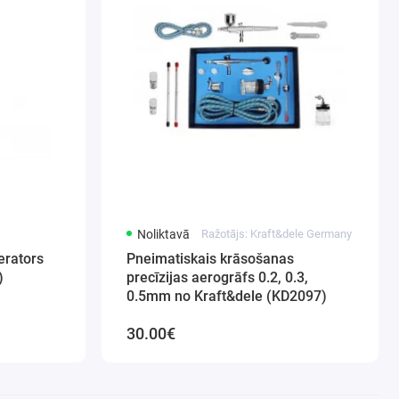
Noliktavā
Ražotājs: Kraft&dele Germany
erators
Pneimatiskais krāsošanas
)
precīzijas aerogrāfs 0.2, 0.3,
0.5mm no Kraft&dele (KD2097)
30.00€