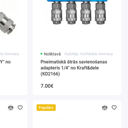
dele Germany
Noliktavā
Ražotājs: Kraft&dele Germany
Y" no
Pneimatiskā ātrās savienošanas
adapteris 1/4" no Kraft&dele
(KD2166)
7.00€
Populārs