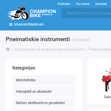
Palīdzība
Par mums
Kontakti
VISAS KATEGORIJAS
Pneimatiskie instrumenti
6 produkti
Kompresori un pneimatiskie instrumenti
Pneimatiskie
Kategorijas
Mototehnika
Velosipēdi un aksesuāri
Gais
Skūteri, skeitbordi un giroskūteri