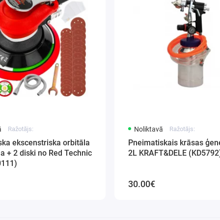
ā
Ražotājs:
Noliktavā
Ražotājs:
ka ekscenstriska orbitāla
Pneimatiskais krāsas ģen
a + 2 diski no Red Technic
2L KRAFT&DELE (KD5792
111)
30.00€