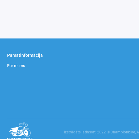
Pamatinformācija
Par mums
Izstrādāts latinsoft, 2022 © Championbike, 