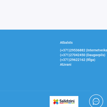
Atbalsts
(+371)29536882 (Internetveika
(+371)27042450 (Daugavpils)
(+371)29622162 (RĪga)
Atzvani