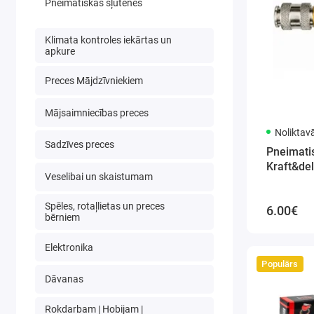
Pneimatiskās šļūtenes
Klimata kontroles iekārtas un
apkure
Preces Mājdzīvniekiem
Mājsaimniecības preces
Noliktav
Sadzīves preces
Pneimatis
Kraft&de
Veselibai un skaistumam
Spēles, rotaļlietas un preces
6.00€
bērniem
Elektronika
Populārs
Dāvanas
Rokdarbam | Hobijam |