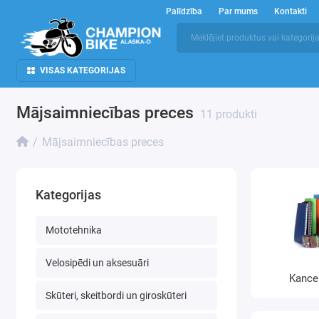
Palīdzība
Par mums
Kontakti
VISAS KATEGORIJAS
Mājsaimniecības preces
11 produkti
Mājsaimniecības preces
Kategorijas
Mototehnika
Velosipēdi un aksesuāri
Kance
Skūteri, skeitbordi un giroskūteri