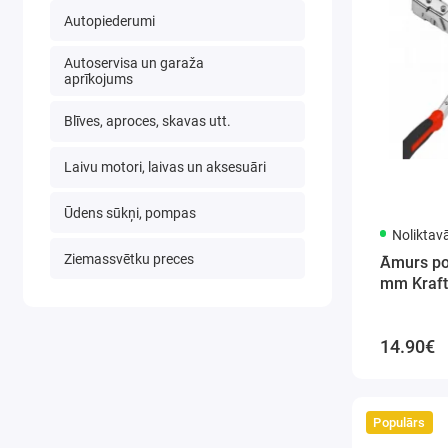
Autopiederumi
Autoservisa un garaža
aprīkojums
Blīves, aproces, skavas utt.
Laivu motori, laivas un aksesuāri
Ūdens sūkņi, pompas
Noliktav
Ziemassvētku preces
Āmurs po
mm Kraft
14.90€
Populārs