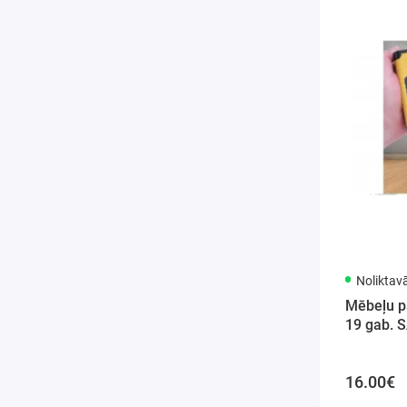
Noliktav
Mēbeļu p
19 gab. 
16.00€