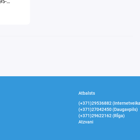
95-
Atbalsts
(+371)29536882 (Internetveika
(+371)27042450 (Daugavpils)
(+371)29622162 (RĪga)
Atzvani