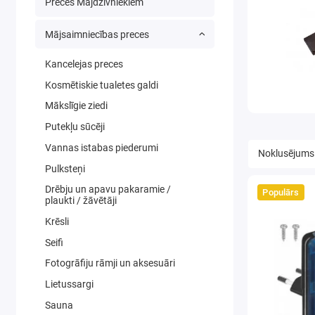
Preces Mājdzīvniekiem
Mājsaimniecības preces
Kancelejas preces
Kosmētiskie tualetes galdi
Mākslīgie ziedi
Putekļu sūcēji
Vannas istabas piederumi
Pulksteņi
Drēbju un apavu pakaramie /
Populārs
plaukti / žāvētāji
Krēsli
Seifi
Fotogrāfiju rāmji un aksesuāri
Lietussargi
Sauna