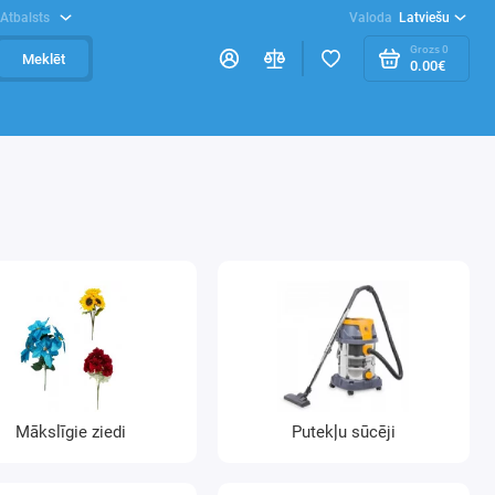
Atbalsts
Valoda
Latviešu
Grozs
0
Meklēt
0.00€
Mākslīgie ziedi
Putekļu sūcēji