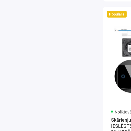
Populārs
Noliktav
Skārienju
IESLĒGTS