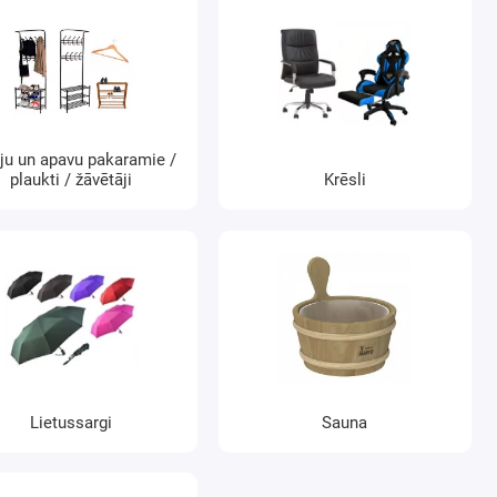
ju un apavu pakaramie /
plaukti / žāvētāji
Krēsli
Lietussargi
Sauna