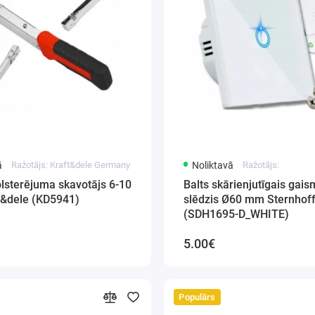
ā
Ražotājs: Kraft&dele Germany
Noliktavā
Ražotājs:
lsterējuma skavotājs 6-10
Balts skārienjutīgais gai
&dele (KD5941)
slēdzis Ø60 mm Sternhof
(SDH1695-D_WHITE)
5.00€
Populārs