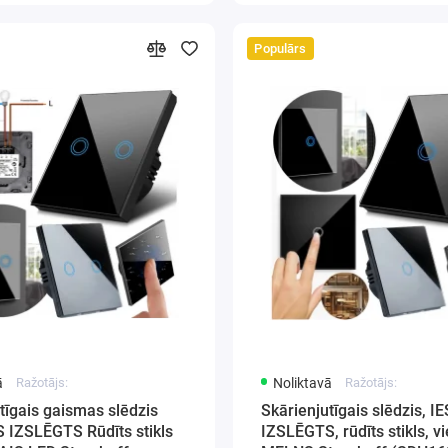
Populārs
ā
Ražotājs:
Noliktavā
Ražotājs:
tīgais gaismas slēdzis
Skārienjutīgais slēdzis, 
 IZSLĒGTS Rūdīts stikls
IZSLĒGTS, rūdīts stikls, vi