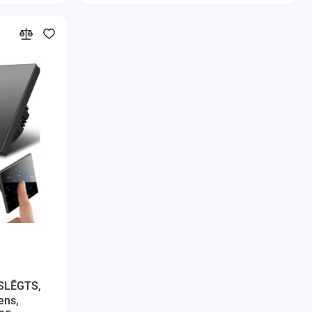
IESLĒGTS,
ens,