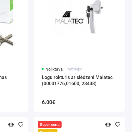
Noliktavā
Ražotājs:
smas
Logu rokturis ar slēdzeni Malatec
f
(00001776,01600, 23438)
6.00€
Super cena