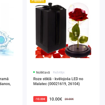
Populārs
Noliktavā
Ražotājs:
aramā
Roze stiklā - kvēlojoša LED no
ušanos,
Malatec (00021619, 26104)
10.00€
-10.00€
20.00€