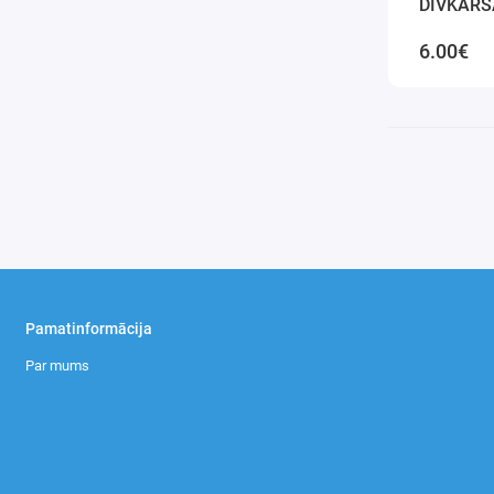
DIVKĀRŠA
(SDH169
6.00€
Pamatinformācija
Par mums