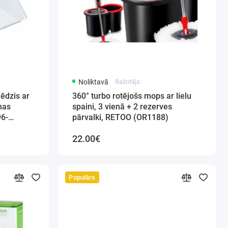
Noliktavā
Ražotājs:
lēdzis ar
360° turbo rotējošs mops ar lielu
smas
spaini, 3 vienā + 2 rezerves
96-
pārvalki, RETOO (OR1188)
22.00€
Populārs