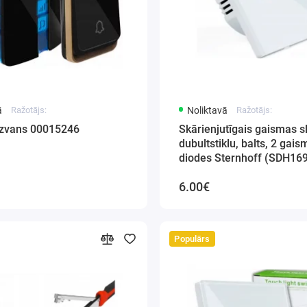
ā
Ražotājs:
Noliktavā
Ražotājs:
zvans 00015246
Skārienjutīgais gaismas s
dubultstiklu, balts, 2 gai
diodes Sternhoff (SDH16
D_WHITE)
6.00€
Populārs