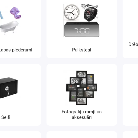
Drēb
tabas piederumi
Pulksteņi
Fotogrāfiju rāmji un
Seifi
aksesuāri