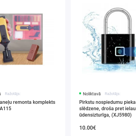
ā
Ražotājs:
Noliktavā
Ražotājs:
aneļu remonta komplekts
Pirkstu nospiedumu piek
SA115
slēdzene, droša pret iela
ūdensizturīga, (XJ5980)
10.00€