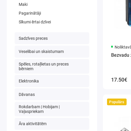
Maki
Pagarinātāji
Sīkumi ērtai dzīvei
Sadzīves preces
Noliktav
Veselibai un skaistumam
Bezvadu 
Spēles, rotaļlietas un preces
bērniem
17.50€
Elektronika
Dāvanas
Populārs
Rokdarbam | Hobijam |
Vaļaspriekam
Āra aktivitātēm