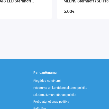
IS LED Sternhoff
MELNS Sternhoff (SDH16
6-D_BLACK)
D_BLACK)
5.00€
Par uzņēmumu
Piegādes noteikumi
Privātums un konfidencialitātes politika
Sīkdatņu izmantošanas politika
Preču atgriešanas politika
Palīdzība