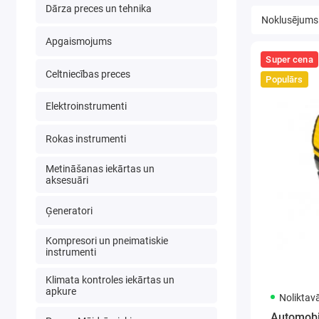
Dārza preces un tehnika
Apgaismojums
Super cena
Celtniecības preces
Populārs
Elektroinstrumenti
Rokas instrumenti
Metināšanas iekārtas un
aksesuāri
Ģeneratori
Kompresori un pneimatiskie
instrumenti
Klimata kontroles iekārtas un
apkure
Noliktav
Automobil