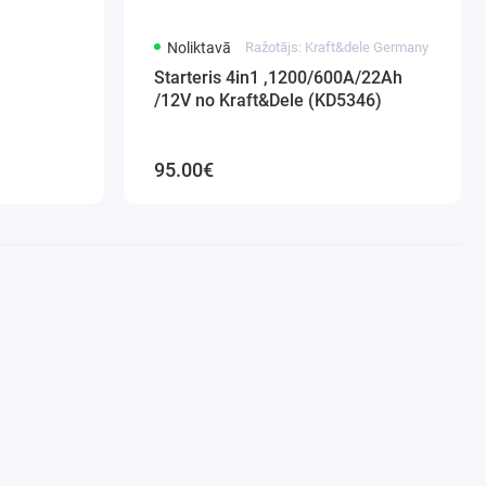
Noliktavā
Ražotājs: Kraft&dele Germany
Starteris 4in1 ,1200/600A/22Ah
/12V no Kraft&Dele (KD5346)
95.00€