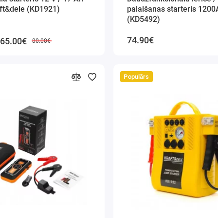
ft&dele (KD1921)
palaišanas starteris 1200
(KD5492)
74.90€
65.00€
80.00€
Populārs