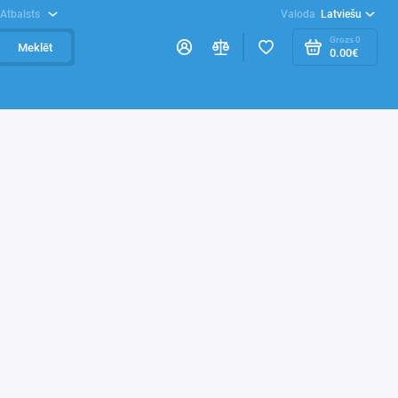
Atbalsts
Valoda
Latviešu
Grozs
0
Meklēt
0.00€