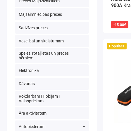
Preces Mājdzīvniekiem
900A Kra
Mājsaimniecības preces
-15.00€
Sadzīves preces
Veselibai un skaistumam
Populārs
Spēles, rotaļlietas un preces
bērniem
Elektronika
Dāvanas
Rokdarbam | Hobijam |
Vaļaspriekam
Āra aktivitātēm
Autopiederumi