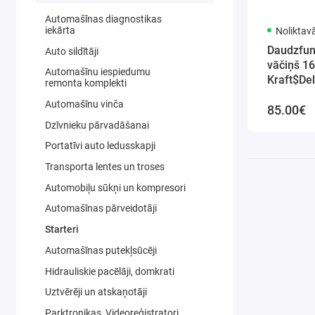
Automašīnas diagnostikas
iekārta
Noliktav
Daudzfu
Auto sildītāji
vāčiņš 1
Automašīnu iespiedumu
Kraft$De
remonta komplekti
Automašīnu vinča
85.00€
Dzīvnieku pārvadāšanai
Portatīvi auto ledusskapji
Transporta lentes un troses
Automobiļu sūkņi un kompresori
Automašīnas pārveidotāji
Starteri
Automašīnas putekļsūcēji
Hidrauliskie pacēlāji, domkrati
Uztvērēji un atskaņotāji
Parktronikas, Videoreģistratori