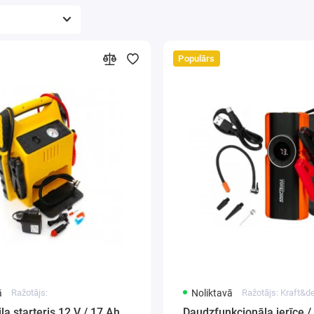
Populārs
ā
Ražotājs:
Noliktavā
Ražotājs: Kraft&
a starteris 12 V / 17 Ah
Daudzfunkcionāla ierīce /