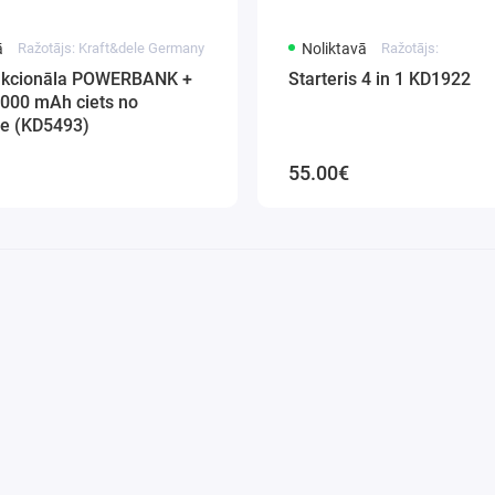
ā
Ražotājs: Kraft&dele Germany
Noliktavā
Ražotājs:
nkcionāla POWERBANK +
Starteris 4 in 1 KD1922
6000 mAh ciets no
le (KD5493)
55.00€