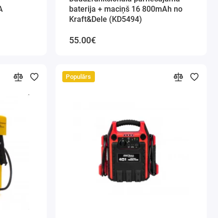
A
baterija + maciņš 16 800mAh no
Kraft&Dele (KD5494)
55.00€
Populārs