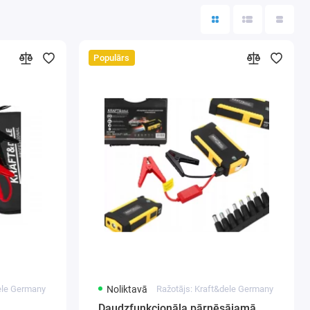
Populārs
dele Germany
Noliktavā
Ražotājs: Kraft&dele Germany
Daudzfunkcionāla pārnēsājamā