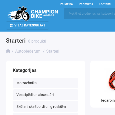
Palīdzība
Par mums
Kontakti
VISAS KATEGORIJAS
Starteri
6 produkti
Autopiederumi
Starteri
Kategorijas
Mototehnika
Velosipēdi un aksesuāri
Iedarbi
Skūteri, skeitbordi un giroskūteri