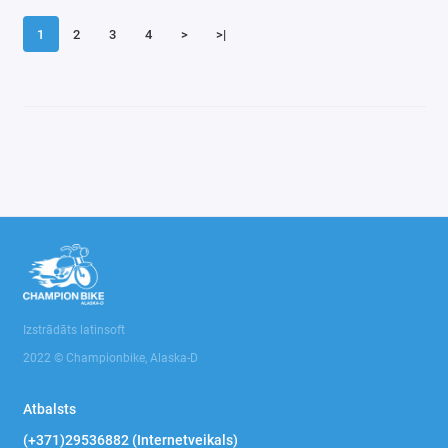
1
2
3
4
>
>|
Izstrādāts latinsoft
2022 © Championbike, Alaska-D
Atbalsts
(+371)29536882 (Internetveikals)