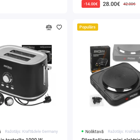
28.00€
-14.00€
42.00€
Populārs
ā
Ražotājs: Kraft&dele Germany
Noliktavā
Ražotājs: Kraft&