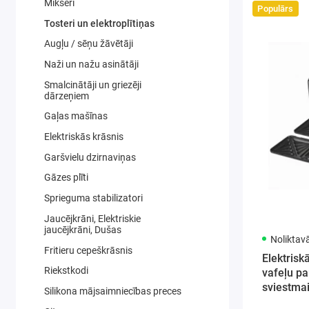
Mikseri
Populārs
Tosteri un elektroplītiņas
Augļu / sēņu žāvētāji
Naži un nažu asinātāji
Smalcinātāji un griezēji
dārzeņiem
Gaļas mašīnas
Elektriskās krāsnis
Garšvielu dzirnaviņas
Gāzes plīti
Sprieguma stabilizatori
Jaucējkrāni, Elektriskie
jaucējkrāni, Dušas
Noliktav
Fritieru cepeškrāsnis
Elektrisk
Riekstkodi
vafeļu pan
sviestma
Silikona mājsaimniecības preces
Kraft&de