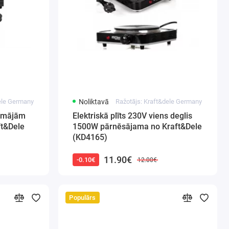
dele Germany
Noliktavā
Ražotājs: Kraft&dele Germany
s mājām
Elektriskā plīts 230V viens deglis
ft&Dele
1500W pārnēsājama no Kraft&Dele
(KD4165)
11.90€
-0.10€
12.00€
Populārs