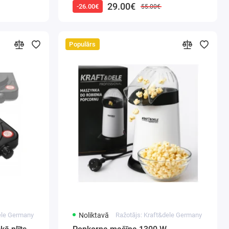
29.00€
-26.00€
55.00€
Populārs
dele Germany
Noliktavā
Ražotājs: Kraft&dele Germany