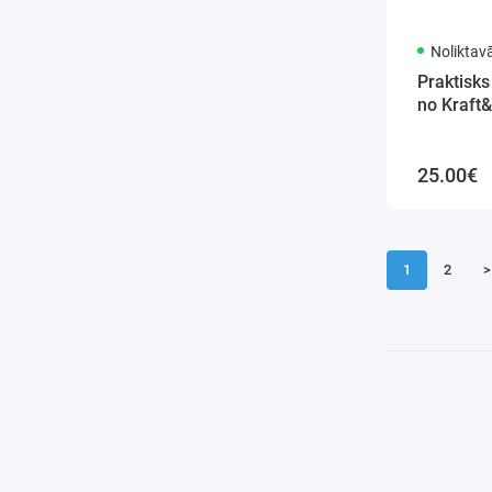
Noliktav
Praktisks 
no Kraft
25.00€
1
2
>