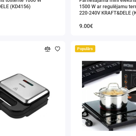
āis tosterīte 1000 W
Pārnēsājama mini elektris
ELE (KD4156)
1500 W ar regulējamu te
220-240V KRAFT&DELE (
9.00€
Populārs