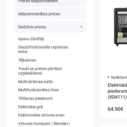
Preces Mājdzīvniekiem
Mājsaimniecības preces
Sadzīves preces
Apavu žāvētāji
Daudzfunkcionāla cepšanas
ierīce
Tējkannas
Trauki un preces pārtikas
uzglabāšanai
Noliktav
Multivārāmais katls
Elektrisk
Multifunkcionālas rīves
piederumi
(KD4111)
Tīrīšanas piederumi
Elektriskie grili
64.90€
Elektroniskie virtuves svari
Virtuves Kombaini / Blenderi /