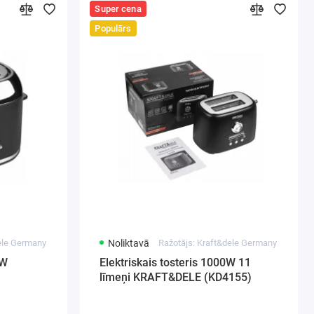
Super cena
Populārs
dele Germany
Noliktavā
Ražotājs: Kraft&dele Germany
 W
Elektriskais tosteris 1000W 11
līmeņi KRAFT&DELE (KD4155)