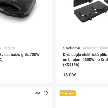
ā
Ražotājs:
Noliktavā
Ražotājs: Kraft&
Sviestmaižu grils 700W
Divu degļu elektriskā plīt
K)
un birojam 2600W no Kra
(KD4166)
18.00€
Populārs