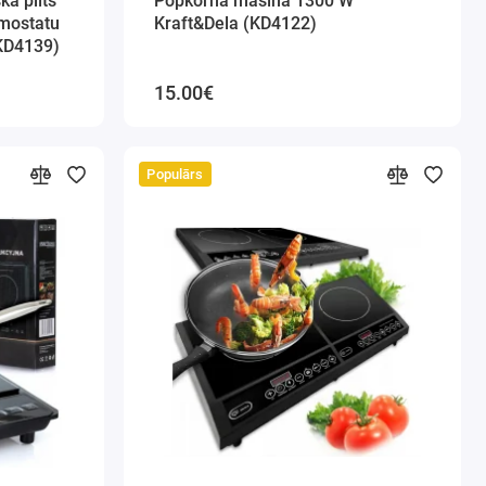
kā plīts
Popkorna mašīna 1300 W
rmostatu
Kraft&Dela (KD4122)
KD4139)
15.00€
Populārs