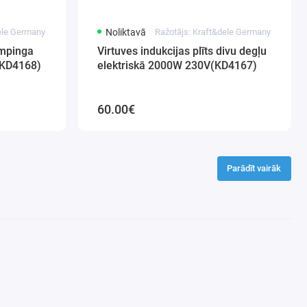
dele Germany
Noliktavā
Ražotājs: Kraft&dele Germany
empinga
Virtuves indukcijas plīts divu degļu
 (KD4168)
elektriskā 2000W 230V(KD4167)
60.00€
Parādīt vairāk