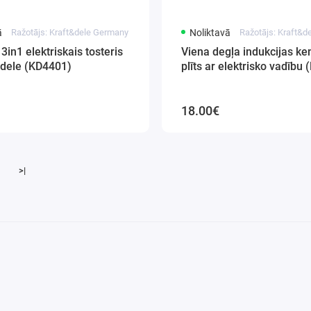
ā
Ražotājs: Kraft&dele Germany
Noliktavā
Ražotājs: Kraft&
3in1 elektriskais tosteris
Viena degļa indukcijas k
&dele (KD4401)
plīts ar elektrisko vadību
18.00€
>|