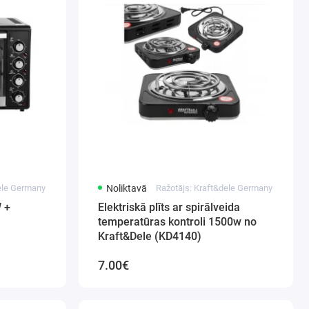
dele Germany
Noliktavā
Ražotājs: Kraft&dele Germany
W +
Elektriskā plīts ar spirālveida
temperatūras kontroli 1500w no
Kraft&Dele (KD4140)
7.00€