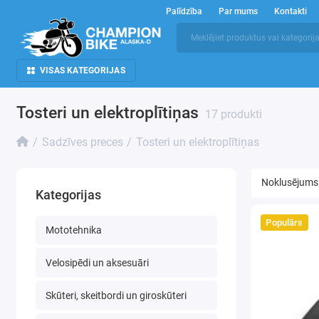
Palīdzība
Par mums
Kontakti
VISAS KATEGORIJAS
Tosteri un elektroplītiņas
17 produkti
Sadzīves preces
Tosteri un elektroplītiņas
Kategorijas
Populārs
Mototehnika
Velosipēdi un aksesuāri
Skūteri, skeitbordi un giroskūteri