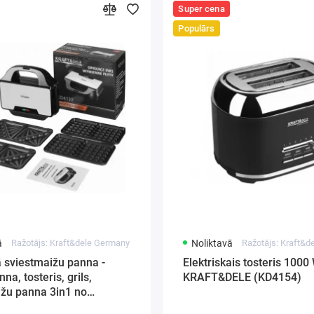
Super cena
Populārs
ā
Ražotājs: Kraft&dele Germany
Noliktavā
Ražotājs: Kraft&
ā sviestmaižu panna -
Elektriskais tosteris 1000
na, tosteris, grils,
KRAFT&DELE (KD4154)
ižu panna 3in1 no
le (KD4133)