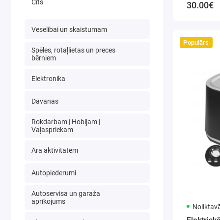
Cits
30.00€
Veselibai un skaistumam
Populārs
Spēles, rotaļlietas un preces
bērniem
Elektronika
Dāvanas
Rokdarbam | Hobijam |
Vaļaspriekam
Āra aktivitātēm
Autopiederumi
Autoservisa un garaža
aprīkojums
Noliktav