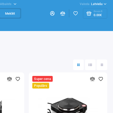
Atbalsts
Valoda
Latviešu
Grozs
0
Meklēt
0.00€
Super cena
Populārs