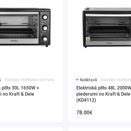
ā
Ražotājs: Kraft&dele Germany
Noliktavā
Ražotājs: Kraft&
ā plīts 30L 1650W +
Elektriskā plīts 48L 2000
 no Kraft & Dele
piederumi no Kraft & Dele
(KD4112)
78.00€