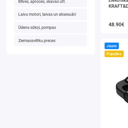
Elektrisk
Blīves, aproces, skavas utt.
KRAFT&D
Laivu motori, laivas un aksesuāri
48.90€
Ūdens sūkņi, pompas
Ziemassvētku preces
Jauns
Populārs