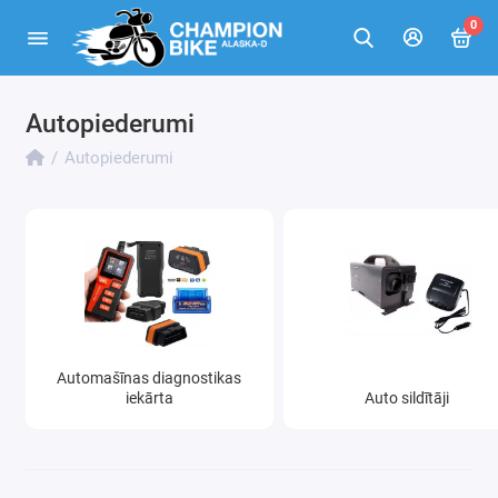
0
Autopiederumi
Automašīnas diagnostikas iekārta
Autopiederumi
Auto sildītāji
Automašīnu iespiedumu remonta komplekti
Automašīnu vinča
Dzīvnieku pārvadāšanai
Portatīvi auto ledusskapji
Automašīnas diagnostikas
iekārta
Auto sildītāji
Transporta lentes un troses
Automobiļu sūkņi un kompresori