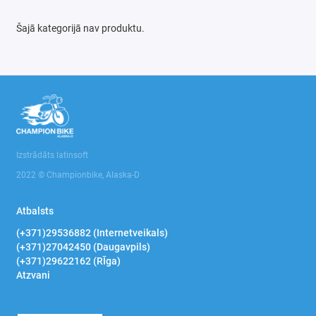
Automašīnas pārveidotāji
Šajā kategorijā nav produktu.
Starteri
Automašīnas putekļsūcēji
Hidrauliskie pacēlāji, domkrati
Uztvērēji un atskaņotāji
Izstrādāts latinsoft
Parktronikas, Videoreģistratori
2022 © Championbike, Alaska-D
Skrāpējumu korekcijas marķieri
Atbalsts
(+371)29536882 (Internetveikals)
Universāli produkti automašīnām
(+371)27042450 (Daugavpils)
(+371)29622162 (RĪga)
Automašīnas ziemas riepas
Atzvani