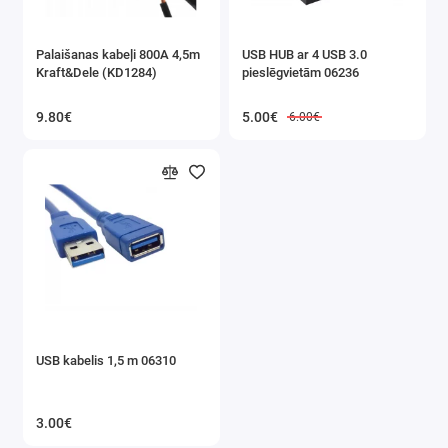
Palaišanas kabeļi 800A 4,5m
USB HUB ar 4 USB 3.0
Kraft&Dele (KD1284)
pieslēgvietām 06236
9.80€
5.00€
6.00€
USB kabelis 1,5 m 06310
3.00€