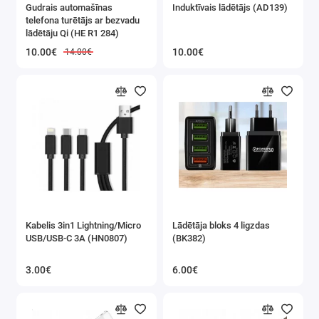
Gudrais automašīnas
Induktīvais lādētājs (AD139)
Barošanas avoti, lādētāji, kabeļi
telefona turētājs ar bezvadu
lādētāju Qi (HE R1 284)
Viedpulksteņi / Smartwatch
10.00€
10.00€
14.00€
Aksesuāri telefonam
Austiņas
Portatīvie atskaņotāji (Bluetooth skaļruņi / radio
utt.)
Baterijas, akumulātoru baterijas un lādētāji
Cita elektronika
Kabelis 3in1 Lightning/Micro
Lādētāja bloks 4 ligzdas
USB/USB-C 3A (HN0807)
(BK382)
3.00€
6.00€