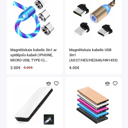
Magnētiskais kabelis 3in1 ar
Magnētiskais kabelis USB
spīdējošo kabeli (IPHONE,
3in1
MICRO USB, TYPE-C)
(AD27/HE5/HE2646/HN1453)
(HN1452)
3.00€
4.00€
5.00€