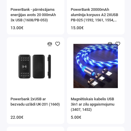
PowerBank - pārnēsājams
PowerBank 20000mAh
enerģijas avots 20 000mAh
alumīnija korpuss A2 2XUSB
3x USB (1608/PB-053)
PB-025 (1592, 1561, 1554,
1585, 1578)
13.00€
15.00€
Powerbank 2xUSB ar
Magnētiskais kabelis USB
bezvadu uzlādi UK-201 (1660)
3in1 ar zilu apgaismojumu
(3407, 1452)
22.00€
5.00€