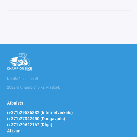
Izstrādāts latinsoft
2022 © Championbike, Alaska-D
Atbalsts
(+371)29536882 (Internetveikals)
(+371)27042450 (Daugavpils)
(+371)29622162 (RĪga)
Atzvani