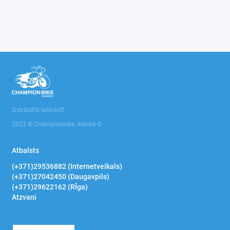
Izstrādāts latinsoft
2022 © Championbike, Alaska-D
Atbalsts
(+371)29536882 (Internetveikals)
(+371)27042450 (Daugavpils)
(+371)29622162 (RĪga)
Atzvani