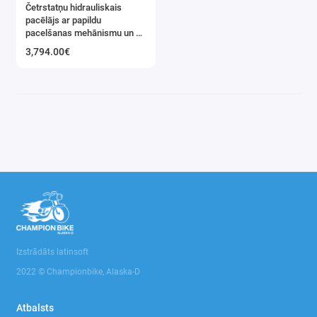
Četrstatņu hidrauliskais
Instrumentu rati, plaukti, darba galdi
pacēlājs ar papildu
pacelšanas mehānismu un 5
tonnu celtspēju (PLFS50)
Manometriskie spiediena testeri
3,794.00€
Novilcēji gultņu , kardānvārpstu
Riepu montāžas iekārtas
Stelāžas un plaukti
Transmisijas domkrati, statnes
Preses
Domkrati
Izstrādāts latinsoft
Smilšu strūklas un Ultraskaņas mazgāšanas
2022 © Championbike, Alaska-D
iekārtas
Atbalsts
Pulēšanas mašīnas