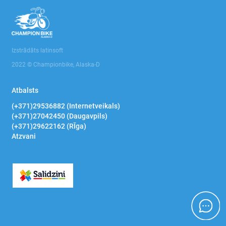
Izstrādāts latinsoft
2022 © Championbike, Alaska-D
Atbalsts
(+371)29536882 (Internetveikals)
(+371)27042450 (Daugavpils)
(+371)29622162 (RĪga)
Atzvani