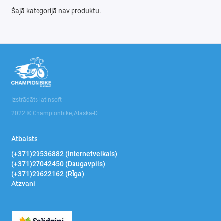
Instrumentu komplekti
Šajā kategorijā nav produktu.
Uzgaļi un galvas
Mērinstrumenti
Poliuretāna putu pistoles
Magnētiskie turētāji
Izstrādāts latinsoft
2022 © Championbike, Alaska-D
Sešstūra atslēgas
Atbalsts
Kniedētāji
(+371)29536882 (Internetveikals)
(+371)27042450 (Daugavpils)
Kalti, perforatori
(+371)29622162 (RĪga)
Atzvani
Atsperes skavas
Citi instrumenti