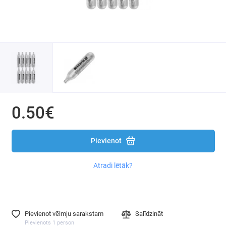
Termosi un termokrūzes
Pludmalei un peldēšanai
Teltis
Saliekami krēsli / beņķi / soli
0.50€
Piepūšamie matrači
Saliekamas lāpstas / Cirvji / Naži
Pievienot
Binokļi / Monokulāri / Optika
Atradi lētāk?
Magnēti
Pievienot vēlmju sarakstam
Salīdzināt
Pievienots 1 person