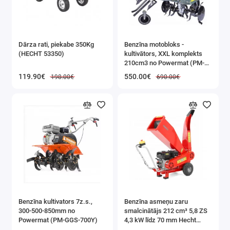
Dārza rati, piekabe 350Kg
Benzīna motobloks -
(HECHT 53350)
kultivātors, XXL komplekts
210cm3 no Powermat (PM-
GGS-700M)
119.90€
550.00€
198.00€
690.00€
Benzīna kultivators 7z.s.,
Benzīna asmeņu zaru
300-500-850mm no
smalcinātājs 212 cm³ 5,8 ZS
Powermat (PM-GGS-700Y)
4,3 kW līdz 70 mm Hecht
(HECHT 6208)