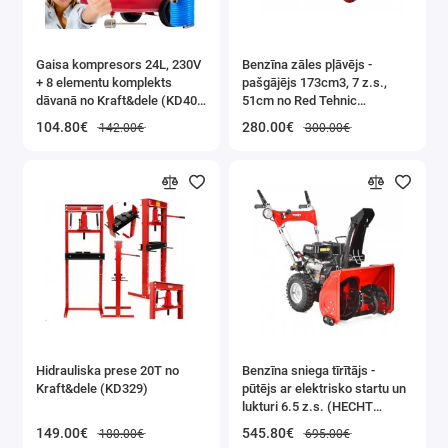
Gaisa kompresors 24L, 230V
Benzīna zāles pļāvējs -
+ 8 elementu komplekts
pašgājējs 173cm3, 7 z.s.,
dāvanā no Kraft&dele (KD400
51cm no Red Tehnic
3K)
(RTKSS0096)
104.80€
280.00€
142.00€
300.00€
Hidrauliska prese 20T no
Benzīna sniega tīrītājs -
Kraft&dele (KD329)
pūtējs ar elektrisko startu un
lukturi 6.5 z.s. (HECHT
9555SE)
149.00€
545.80€
180.00€
695.00€