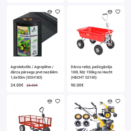
Agrotekstils / Agroplēve /
Dārza ratiņi, pašizgāzējs
dārza pārsegs pret nezālēm
100l, līdz 150kg no Hecht
1,6x50m (SDH183)
(HECHT 52150)
24.00€
90.00€
26.00€