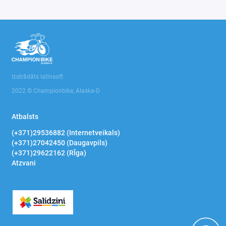
Izstrādāts latinsoft
2022 © Championbike, Alaska-D
Atbalsts
(+371)29536882 (Internetveikals)
(+371)27042450 (Daugavpils)
(+371)29622162 (RĪga)
Atzvani