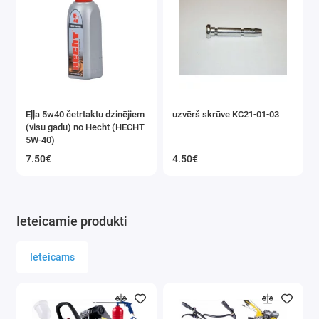
daudzums. Ērta izplūdes skursteņa vadība 190°
diapazonā noteikti iepriecinās sniega izmešanas
virzīšanu. Pateicoties šīm īpašībām, griezējs ir piemērots
tīrīšanai pat lielākās platībās.
Parametri:
Hecht 4-taktu dzinējs
Eļļa 5w40 četrtaktu dzinējiem
uzvērš skrūve KC21-01-03
Piedziņas veids: Iekšdedzes benzīna dzinējs
(visu gadu) no Hecht (HECHT
5W-40)
Dzinēja darba tilpums (cm3): 196
7.50€
4.50€
Jauda: 6.5 z.s.
Priekšējais lukturis: Jā
Maks. tālvadības pults. sniega mešana (m): 11
Maks. sniega biezums (cm): 40
Ieteicamie produkti
Degvielas tvertnes tilpums (litros): 3.6
Dzinēja darba apgriezieni (apgr./min): 3600
Ieteicams
Riteņa diametrs priekšā/aizmugurē (collas): 12
Uz priekšu virzāmo ātrumu skaits: 4
Atpakaļgaitas ātrumu skaits: 1