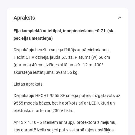
Apraksts
Eļļa komplektā neietilpst, ir nepieciešams ~0.7 L (sk.
pēc eļļas mērstieņa)
Divpakāpju benzīna sniega tīrītājs ar pārvietošanos.
Hecht OHV dzinējs, jauda 6.5 zs. Platums (w) 56 cm
(garums) 40 cm. Izlādes attālums 9 - 12 m. 190°
skursteņa iestatījums. Svars 55 kg.
Lietas apraksts:
Divpakāpju HECHT 9555 SE sniega pūtējs ir izgatavots uz
9555 modeļa bāzes, bet ir aprīkots arī ar LED lukturi un
elektrisko starteri no 230 V tīkla.
Ar 13 x 4, 10 - 6 riteņiem ar raupju protektora zīmējumu,
kas garantē izcilu saķeri pat visskarbākajos apstākļos.