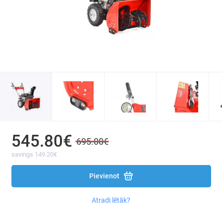
Siltumnīcas un plēves
Mangali / Grilli / Katli
Agrošķiedra / Agrotekstila nezāļu plēve /
mulčēšanai
Dārza šļūtenes un smidzinātāji
Ēnojošie (masķēšanās) tīkli / pārsegumi
balkoniem / žogiem / terasēm
Smidzinātāji
545.80€
695.00€
Transporta rati un aksesuāri
savings 149.20€
Pievienot
Dārza rokas instruments
Līdzekļi pret kaitēkļiem: putniem / grauzējiem /
Atradi lētāk?
kukaiņiem