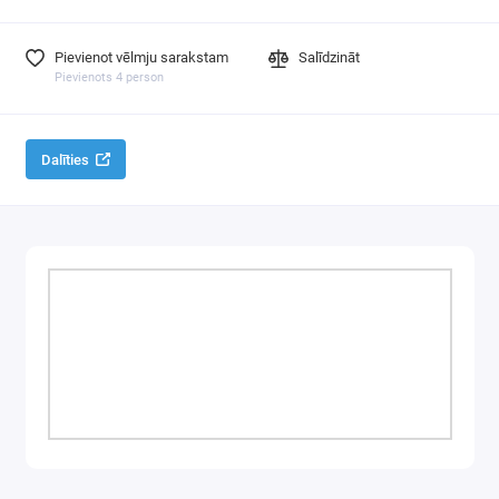
Pievienot vēlmju sarakstam
Salīdzināt
Pievienots 4 person
Dalīties