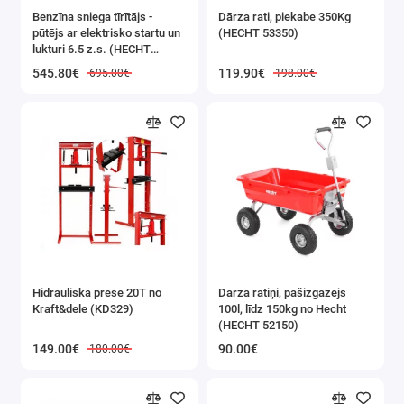
Benzīna sniega tīrītājs -
Dārza rati, piekabe 350Kg
pūtējs ar elektrisko startu un
(HECHT 53350)
lukturi 6.5 z.s. (HECHT
9555SE)
545.80€
119.90€
695.00€
198.00€
Hidrauliska prese 20T no
Dārza ratiņi, pašizgāzējs
Kraft&dele (KD329)
100l, līdz 150kg no Hecht
(HECHT 52150)
149.00€
90.00€
180.00€