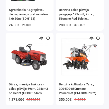
Agrotekstils / Agroplēve /
Benzīna zāles pļāvējs -
dārza pārsegs pret nezālēm
pašgājējs 173cm3, 7 z.s.,
1,6x50m (SDH183)
51cm no Red Tehnic
(RTKSS0096)
24.00€
280.00€
26.00€
300.00€
Dārza, mauriņa traktors -
Benzīna kultivators 7z.s.,
zāles pļāvējs 69cm, 224cm3
300-500-850mm no
no Hecht (HECHT 5169)
Powermat (PM-GGS-700Y)
1,371.00€
350.00€
1,550.00€
445.00€