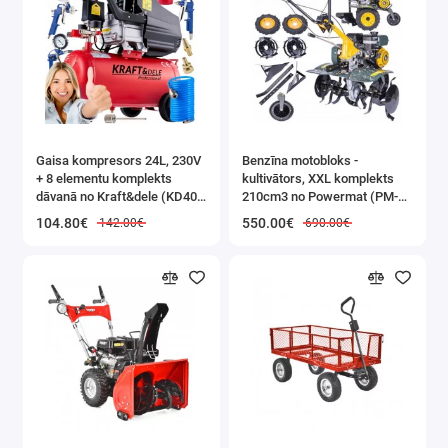
Iedarbināšana: Ar elektrisko starteri / manuāli
Apsildāmi rokturi: Nē
Skursteņa iestatījums: 190 °
Darba platums (cm): 56
Svars (kg): 55
Pašgājējs: Jā
Riteņa diametrs (collas): 12
Gaisa kompresors 24L, 230V
Benzīna motobloks -
+ 8 elementu komplekts
kultivātors, XXL komplekts
dāvanā no Kraft&dele (KD400
210cm3 no Powermat (PM-
3K)
GGS-700M)
104.80€
550.00€
142.00€
690.00€