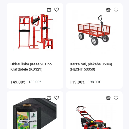
Hidrauliska prese 20T no
Dārza rati, piekabe 350Kg
Kraft&dele (KD329)
(HECHT 53350)
149.00€
119.90€
180.00€
198.00€