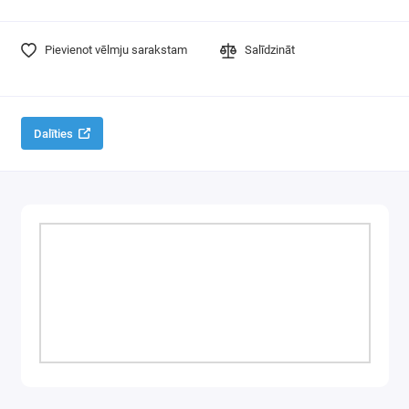
Atsperes noņēmēji
Pievienot vēlmju sarakstam
Salīdzināt
Triciena atslēgas
Triecienmuciņas
Dalīties
Vices
Darbnīcas krēsli
Lukturi
Eļļas filtru noņēmēji
Akumulatoru lādētāji