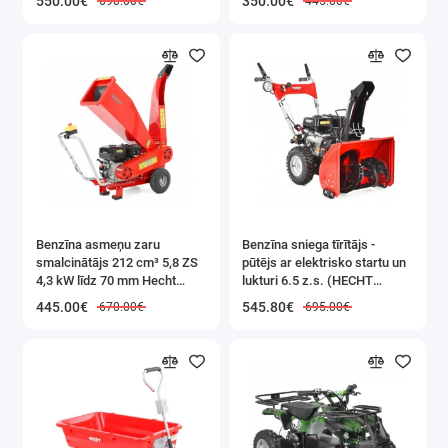
550.00€
350.00€
690.00€
445.00€
Benzīna asmeņu zaru
Benzīna sniega tīrītājs -
smalcinātājs 212 cm³ 5,8 ZS
pūtējs ar elektrisko startu un
4,3 kW līdz 70 mm Hecht
lukturi 6.5 z.s. (HECHT
(HECHT 6208)
9555SE)
445.00€
545.80€
670.00€
695.00€