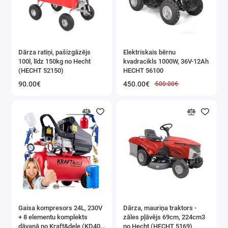
Dārza ratiņi, pašizgāzējs
Elektriskais bērnu
100l, līdz 150kg no Hecht
kvadracikls 1000W, 36V-12Ah
(HECHT 52150)
HECHT 56100
90.00€
450.00€
500.00€
Gaisa kompresors 24L, 230V
Dārza, mauriņa traktors -
+ 8 elementu komplekts
zāles pļāvējs 69cm, 224cm3
dāvanā no Kraft&dele (KD400
no Hecht (HECHT 5169)