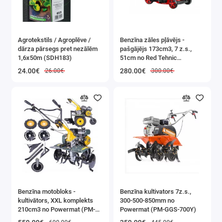
Agrotekstils / Agroplēve /
Benzīna zāles pļāvējs -
dārza pārsegs pret nezālēm
pašgājējs 173cm3, 7 z.s.,
1,6x50m (SDH183)
51cm no Red Tehnic
(RTKSS0096)
24.00€
280.00€
26.00€
300.00€
Benzīna motobloks -
Benzīna kultivators 7z.s.,
kultivātors, XXL komplekts
300-500-850mm no
210cm3 no Powermat (PM-
Powermat (PM-GGS-700Y)
GGS-700M)