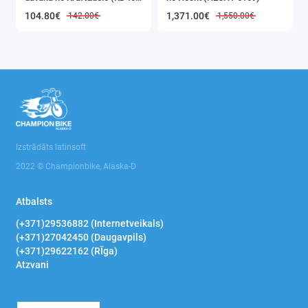
3K)
104.80€
1,371.00€
142.00€
1,550.00€
Izstrādāts latinsoft
2022 © Championbike, Alaska-D
Atbalsts
(+371)29536882 (Internetveikals)
(+371)27042450 (Daugavpils)
(+371)29622162 (RĪga)
Atzvani