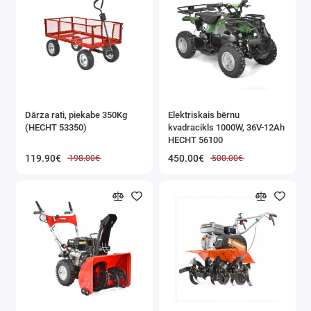
mm x 1,5
mm
20 gab. 4,4
mm x 2
mm
Dārza rati, piekabe 350Kg
Elektriskais bērnu
(HECHT 53350)
kvadracikls 1000W, 36V-12Ah
18 gab. 5
HECHT 56100
mm x 2
119.90€
450.00€
198.00€
500.00€
mm
23 gab. 7
mm x 1,5
mm
23 gab. 10
mm x 1,5
mm