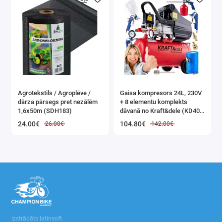
mm x 2,5
mm
14 gab. 16
mm x 2,5
mm
Agrotekstils / Agroplēve /
Gaisa kompresors 24L, 230V
14 gab. 18
dārza pārsegs pret nezālēm
+ 8 elementu komplekts
1,6x50m (SDH183)
dāvanā no Kraft&dele (KD400
mm x 2,5
3K)
24.00€
104.80€
26.00€
142.00€
mm
13 gab. 19
mm x 2,5
mm
14 gab. 21
mm x 2,5
Izstrādāts latinsoft