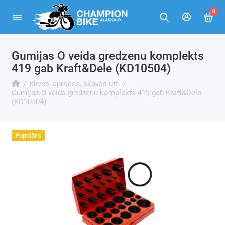
0
Gumijas O veida gredzenu komplekts
Kabeļu saites
419 gab Kraft&Dele (KD10504)
Blīves, aproces, skavas utt.
Gumijas O veida gredzenu komplekts 419 gab Kraft&Dele
(KD10504)
Populārs