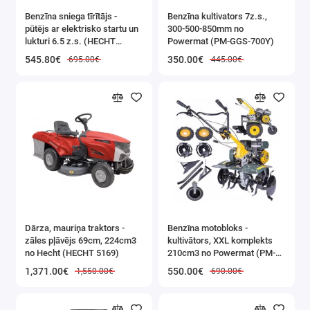
Benzīna sniega tīrītājs -
Benzīna kultivators 7z.s.,
23 gab. 13
pūtējs ar elektrisko startu un
300-500-850mm no
lukturi 6.5 z.s. (HECHT
Powermat (PM-GGS-700Y)
mm x 1,5
9555SE)
545.80€
350.00€
695.00€
445.00€
mm
14 gab. 10
mm x 2,5
mm
13 gab. 11
mm x 2,5
mm
Dārza, mauriņa traktors -
Benzīna motobloks -
14 gab. 13
zāles pļāvējs 69cm, 224cm3
kultivātors, XXL komplekts
no Hecht (HECHT 5169)
210cm3 no Powermat (PM-
mm x 2,5
GGS-700M)
1,371.00€
550.00€
1,550.00€
690.00€
mm
13 gab. 14