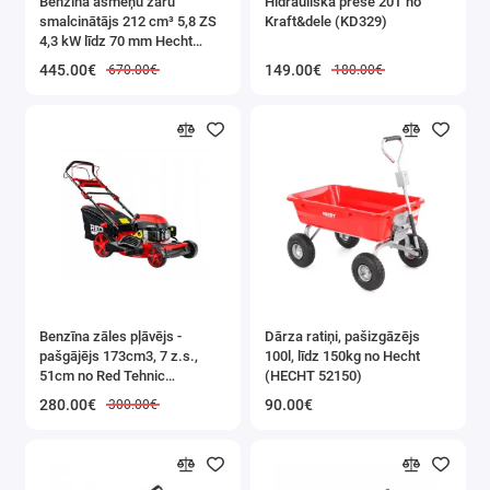
Benzīna asmeņu zaru
Hidrauliska prese 20T no
k
smalcinātājs 212 cm³ 5,8 ZS
Kraft&dele (KD329)
4,3 kW līdz 70 mm Hecht
i
(HECHT 6208)
445.00€
149.00€
670.00€
180.00€
at
Ka
ap
at
Komplekta
sastāvs
(daudzums
Benzīna zāles pļāvējs -
Dārza ratiņi, pašizgāzējs
pašgājējs 173cm3, 7 z.s.,
100l, līdz 150kg no Hecht
* iekšējais
51cm no Red Tehnic
(HECHT 52150)
(RTKSS0096)
diametrs *
280.00€
90.00€
300.00€
biezums):
20 gab. 3