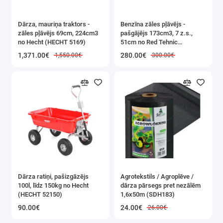
augstumā mājās, dārzā,
renovācijas vai
Dārza, mauriņa traktors -
Benzīna zāles pļāvējs -
zāles pļāvējs 69cm, 224cm3
pašgājējs 173cm3, 7 z.s.,
apgaismojuma uzstādīšanas
no Hecht (HECHT 5169)
51cm no Red Tehnic
(RTKSS0096)
laikā.
1,371.00€
280.00€
1,550.00€
300.00€
Tehniskie dati:
Soļu skaits:
10
Maksimālais darba
augstums:
3,2 m
Dārza ratiņi, pašizgāzējs
Agrotekstils / Agroplēve /
100l, līdz 150kg no Hecht
dārza pārsegs pret nezālēm
Materiāls:
alumīnijs
(HECHT 52150)
1,6x50m (SDH183)
Maksimālā
90.00€
24.00€
26.00€
kravnesība:
150 kg