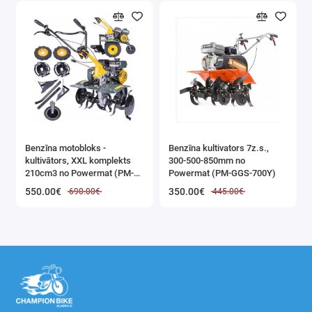
Tips:
Brīvstāvošs,
vienpusējs
Svars:
9,3 kg
Benzīna motobloks -
Benzīna kultivators 7z.s.,
kultivātors, XXL komplekts
300-500-850mm no
210cm3 no Powermat (PM-
Powermat (PM-GGS-700Y)
GGS-700M)
550.00€
350.00€
690.00€
445.00€
Komplekta sastāvs:
Alumīnija kāpnes 3,2 m