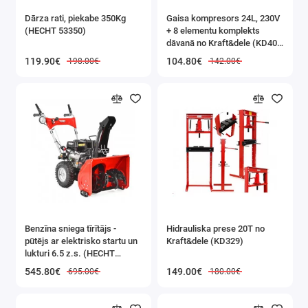
Kraft&Dele alumīnija kāpņu
Dārza rati, piekabe 350Kg
Gaisa kompresors 24L, 230V
priekšrocības:
(HECHT 53350)
+ 8 elementu komplekts
✅
Izturīga konstrukcija
–
dāvanā no Kraft&dele (KD400
3K)
119.90€
104.80€
198.00€
142.00€
kravnesība līdz
150 kg
,
pielāgota intensīvai
lietošanai mājās un daļēji
profesionālai lietošanai.
✅
Viegls un parocīgs
–
alumīnijs nodrošina mazu
svaru, vienlaikus saglabājot
augstu konstrukcijas
Benzīna sniega tīrītājs -
Hidrauliska prese 20T no
stingrību.
pūtējs ar elektrisko startu un
Kraft&dele (KD329)
lukturi 6.5 z.s. (HECHT
✅
Neslīdoši pakāpieni
–
9555SE)
545.80€
149.00€
695.00€
180.00€
plati, rievoti pakāpieni
garantē drošu iekāpšanu un