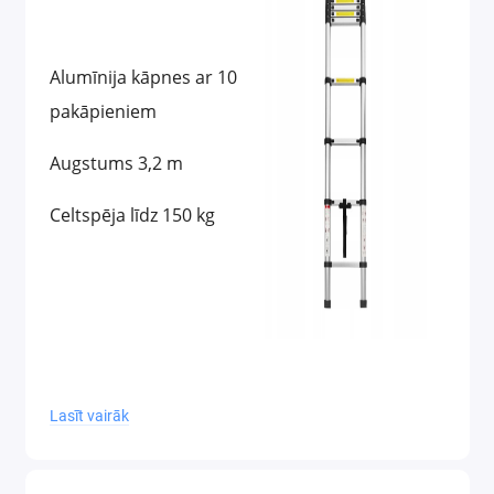
Alumīnija kāpnes ar 10
pakāpieniem
Augstums 3,2 m
Celtspēja līdz 150 kg
Lasīt vairāk
Universālas, vieglas un drošas – Kraft&Dele
alumīnija kāpnes ir neaizstājams instruments
ikvienā mājā, darbnīcā un dārzā.