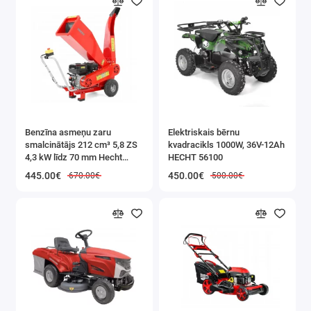
izkāpšanu pat sarežģītos
apstākļos.
✅
Stabilitāte un drošība
–
stabili stiprinājumi,
pastiprināti profili un plata
pamatne novērš apgāšanās
Benzīna asmeņu zaru
Elektriskais bērnu
risku.
smalcinātājs 212 cm³ 5,8 ZS
kvadracikls 1000W, 36V-12Ah
4,3 kW līdz 70 mm Hecht
HECHT 56100
(HECHT 6208)
✅
Kompakta
445.00€
450.00€
670.00€
500.00€
uzglabāšana
– kāpnes
viegli salokās un neaizņem
daudz vietas garāžā,
pagrabā vai noliktavā.
✅
Daudzfunkcionalitāte
–
ideāli piemērota darbam