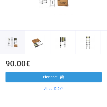
Asfalta un betona zāģi
Akmens skaldītāji
Betona slīpmašīnas
Betona maisīšanas iekārtas
Lāzera un optiskie līmeņrādi
Betona vibratori, blīvētāji
90.00€
Kāpnes
Pievienot
Instrumenti flīžu klāšanai
Atradi lētāk?
Piesūcekni paneļiem