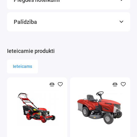
Materiāls: alumīnijs
Maksimālā slodze: 150 kg
Palīdzība
Ieteicamie produkti
Ieteicams