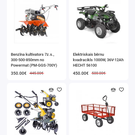
Benzīna kultivators 7z.s.,
Elektriskais bērnu
300-500-850mm no
kvadracikls 1000W, 36V-12Ah
Powermat (PM-GGS-700Y)
HECHT 56100
350.00€
450.00€
445.00€
500.00€