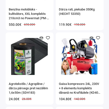
Benzīna motobloks -
Dārza rati, piekabe 350Kg
kultivātors, XXL komplekts
(HECHT 53350)
210cm3 no Powermat (PM-
GGS-700M)
550.00€
119.90€
690.00€
198.00€
Agrotekstils / Agroplēve /
Gaisa kompresors 24L, 230V
dārza pārsegs pret nezālēm
+ 8 elementu komplekts
1,6x50m (SDH183)
dāvanā no Kraft&dele (KD400
3K)
24.00€
104.80€
26.00€
142.00€