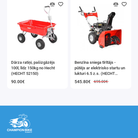
Dārza ratiņi, pašizgāzējs
Benzīna sniega tīrītājs -
100l, līdz 150kg no Hecht
pūtējs ar elektrisko startu un
(HECHT 52150)
lukturi 6.5 z.s. (HECHT
9555SE)
90.00€
545.80€
695.00€