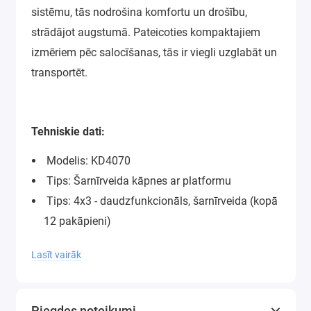
sistēmu, tās nodrošina komfortu un drošību,
strādājot augstumā. Pateicoties kompaktajiem
izmēriem pēc salocīšanas, tās ir viegli uzglabāt un
transportēt.
Tehniskie dati:
Modelis: KD4070
Tips: Šarnīrveida kāpnes ar platformu
Tips: 4x3 - daudzfunkcionāls, šarnīrveida (kopā
12 pakāpieni)
Maksimālais kopējais augstums: 346 cm
Lasīt vairāk
Darba augstums, izmantojot platformu:
aptuveni 100 cm
Pakāpiena augstums: 28 cm
Piegdes noteikumi