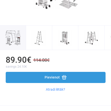
Asfalta un betona zāģi
Akmens skaldītāji
Betona slīpmašīnas
Betona maisīšanas iekārtas
Lāzera un optiskie līmeņrādi
89.90€
114.00€
Betona vibratori, blīvētāji
savings 24.10€
Kāpnes
Pievienot
Instrumenti flīžu klāšanai
Atradi lētāk?
Piesūcekni paneļiem