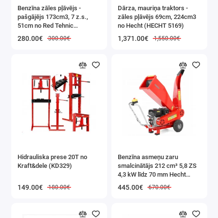
Benzīna zāles pļāvējs -
Dārza, mauriņa traktors -
pašgājējs 173cm3, 7 z.s.,
zāles pļāvējs 69cm, 224cm3
51cm no Red Tehnic
no Hecht (HECHT 5169)
(RTKSS0096)
280.00€
1,371.00€
300.00€
1,550.00€
Hidrauliska prese 20T no
Benzīna asmeņu zaru
Kraft&dele (KD329)
smalcinātājs 212 cm³ 5,8 ZS
4,3 kW līdz 70 mm Hecht
(HECHT 6208)
149.00€
445.00€
180.00€
670.00€