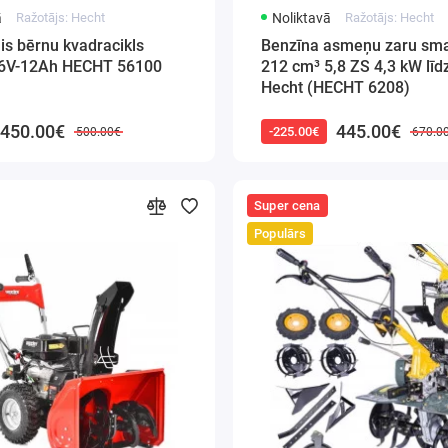
ā
Ražotājs: Hecht
Noliktavā
Ražotājs: Hecht
ais bērnu kvadracikls
Benzīna asmeņu zaru sma
6V-12Ah HECHT 56100
212 cm³ 5,8 ZS 4,3 kW lī
Hecht (HECHT 6208)
450.00€
445.00€
-225.00€
500.00€
670.0
Super cena
Populārs