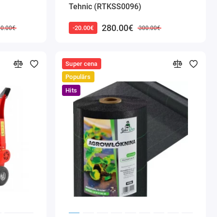
Tehnic (RTKSS0096)
280.00€
-20.00€
50.00€
300.00€
Super cena
Populārs
Hits