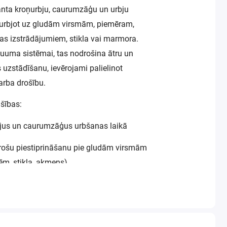
nta kroņurbju, caurumzāģu un urbju
, urbjot uz gludām virsmām, piemēram,
kas izstrādājumiem, stikla vai marmora.
kuuma sistēmai, tas nodrošina ātru un
 uzstādīšanu, ievērojami palielinot
darba drošību.
šības:
bjus un caurumzāģus urbšanas laikā
rošu piestiprināšanu pie gludām virsmām
ēm, stikla, akmens)
r lielāko daļu tirgū pieejamo urbju un
etošana – ātra uzstādīšana, pateicoties