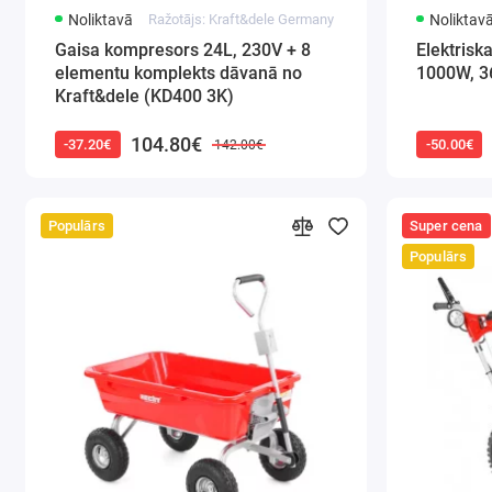
Noliktavā
Ražotājs: Kraft&dele Germany
Noliktav
Gaisa kompresors 24L, 230V + 8
Elektrisk
elementu komplekts dāvanā no
1000W, 3
Kraft&dele (KD400 3K)
104.80€
-37.20€
-50.00€
142.00€
Populārs
Super cena
Populārs