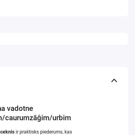
ņa vadotne
m/caurumzāģim/urbim
ceknis
ir praktisks piederums, kas