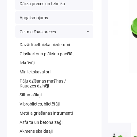
Dārza preces un tehnika
Apgaismojums
Celtniecības preces
Dažādi celtnieka piederumi
Ģipškartona plākšņu pacēlāji
Iekrāvēji
Mini ekskavatori
Pāļu dzīšanas mašīnas /
Kaudzes dzinēji
Siltumsūkņi
Vibroblietes, blietētāji
Metāla griešanas intrumenti
Asfalta un betona zāģi
Akmens skaldītāji