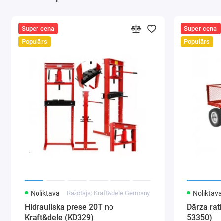
Super cena
Super cena
Populārs
Populārs
Noliktavā
Ražotājs: Kraft&dele Germany
Noliktav
Hidrauliska prese 20T no
Dārza ra
Kraft&dele (KD329)
53350)