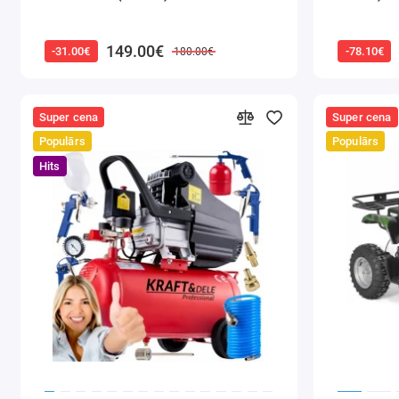
149.00€
-31.00€
-78.10€
180.00€
Super cena
Super cena
Populārs
Populārs
Hits