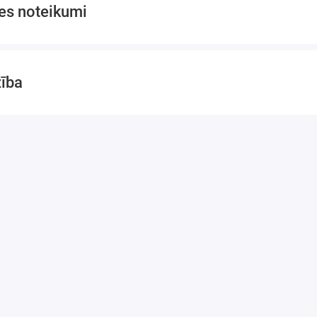
es noteikumi
vakuuma pies
✅ Samazina sl
⚙️ Tehniskie da
zība
⚙️ Modelis: K
⚙️ Tips: Piesū
⚙️ Stiprinājum
⚙️ Savietojamī
urbjmašīnas
⚙️ Pielietojums
marmors, granī