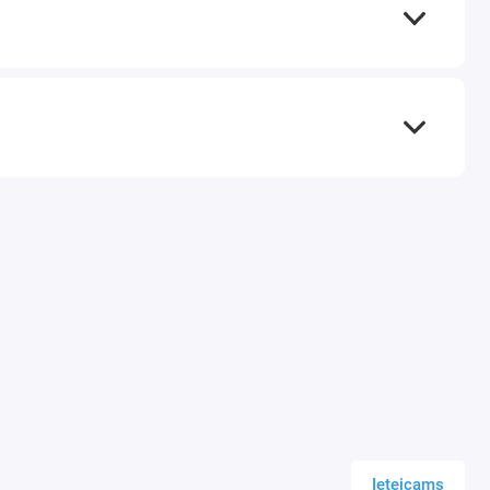
ūceknim
īdēšanas un virsmas bojājumu risku
ti:
D12644
ceknis caurumzāģiem un urbjiem
s: vakuums (vakuuma piesūceknis)
ba: dimanta kroņurbji un caurumzāģi,
: keramikas flīzes, akmensmasa, stikls,
ts
Ieteicams