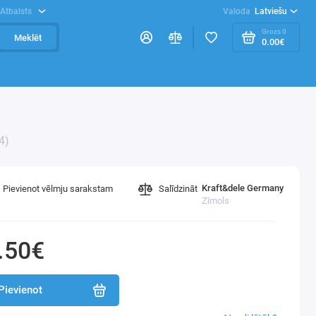
Atbalsts
Valoda
Latviešu
Grozs
0
Meklēt
0.00€
4)
Kraft&dele Germany
Pievienot vēlmju sarakstam
Salīdzināt
Zīmols
.50€
Pievienot