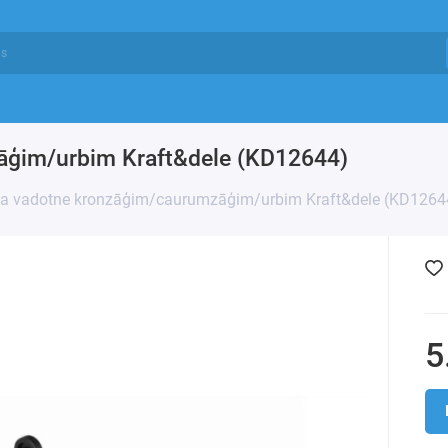
āģim/urbim Kraft&dele (KD12644)
a vadotne kronzāģim/caurumzāģim/urbim Kraft&dele (KD1264
5