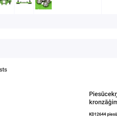
sts
Piesūcek
kronzāģi
KD12644 piesū