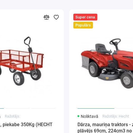
Super cena
Populārs
ā
Ražotājs:
Noliktavā
Ražotājs: Hecht
ti, piekabe 350Kg (HECHT
Dārza, mauriņa traktors - 
pļāvējs 69cm, 224cm3 no