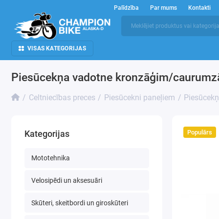
Palīdzība
Par mums
Kontakti
VISAS KATEGORIJAS
Piesūcekņa vadotne kronzāģim/caurumz
Celtniecības preces
Piesūcekni paneļiem
Piesūcekņ
Populārs
Kategorijas
Mototehnika
Velosipēdi un aksesuāri
Skūteri, skeitbordi un giroskūteri