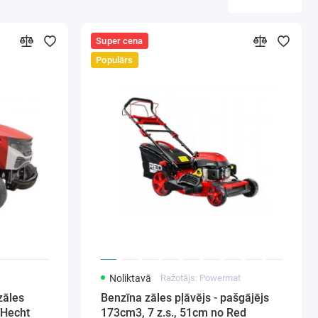
Super cena
Populārs
Noliktavā
Ražotājs: Powermat
zāles
Benzīna zāles pļāvējs - pašgājējs
 Hecht
173cm3, 7 z.s., 51cm no Red