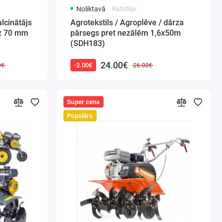
Noliktavā
Ražotājs:
lcinātājs
Agrotekstils / Agroplēve / dārza
dz 70 mm
pārsegs pret nezālēm 1,6x50m
(SDH183)
24.00€
-2.00€
0€
26.00€
Super cena
Populārs