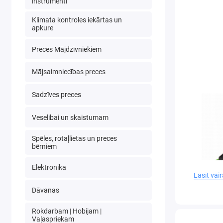
instrumenti
Klimata kontroles iekārtas un
apkure
Preces Mājdzīvniekiem
Mājsaimniecības preces
Sadzīves preces
Veselibai un skaistumam
Spēles, rotaļlietas un preces
bērniem
Elektronika
Lasīt vai
Dāvanas
Rokdarbam | Hobijam |
Vaļaspriekam