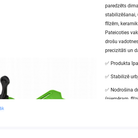
paredzēts dima
stabilizēšanai
flīzēm, kerami
Pateicoties va
drošu vadotnes
precizitāti un 
✅ Produkta īpa
✅ Stabilizē ur
✅ Nodrošina d
(piemēram, flīz
rāk
✅ Savietojams a
caurumzāģu
✅ Vienkārša li