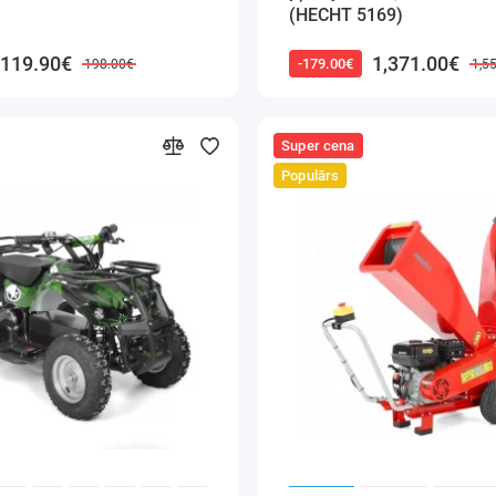
(HECHT 5169)
119.90€
1,371.00€
-179.00€
198.00€
1,5
Super cena
Populārs