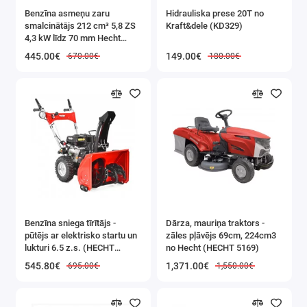
dziļuma ierobežotāju.
Benzīna asmeņu zaru
Hidrauliska prese 20T no
smalcinātājs 212 cm³ 5,8 ZS
Kraft&dele (KD329)
4,3 kW līdz 70 mm Hecht
Ierīci var uzstādīt uz darbagalda.
(HECHT 6208)
445.00€
149.00€
670.00€
180.00€
Asināšanas leņķa regulēšana ar skalu līdz 35 grādiem
kopā ar ķēdes spriegotāju garantē plašu ierīces
pielietojumu.
Benzīna sniega tīrītājs -
Dārza, mauriņa traktors -
pūtējs ar elektrisko startu un
zāles pļāvējs 69cm, 224cm3
lukturi 6.5 z.s. (HECHT
no Hecht (HECHT 5169)
9555SE)
545.80€
1,371.00€
695.00€
1,550.00€