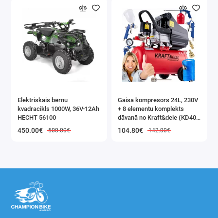
Elektriskais bērnu
Gaisa kompresors 24L, 230V
kvadracikls 1000W, 36V-12Ah
+ 8 elementu komplekts
HECHT 56100
dāvanā no Kraft&dele (KD400
3K)
450.00€
104.80€
500.00€
142.00€