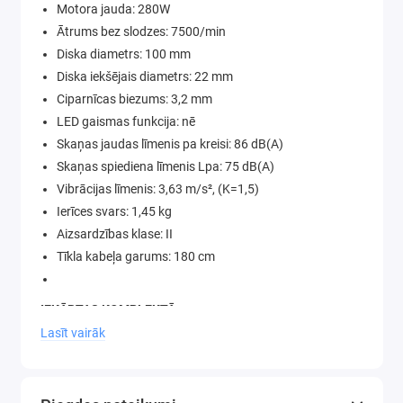
Motora jauda: 280W
Ātrums bez slodzes: 7500/min
Diska diametrs: 100 mm
Diska iekšējais diametrs: 22 mm
Ciparnīcas biezums: 3,2 mm
LED gaismas funkcija: nē
Skaņas jaudas līmenis pa kreisi: 86 dB(A)
Skaņas spiediena līmenis Lpa: 75 dB(A)
Vibrācijas līmenis: 3,63 m/s², (K=1,5)
Ierīces svars: 1,45 kg
Aizsardzības klase: II
Tīkla kabeļa garums: 180 cm
IEKĀRTAS KOMPLEKTĀ:
Ķēdes asināmais POWERMAT
Lasīt vairāk
2x slīpēšanas disks* 100 x 22 x 3,2 mm
Oriģinālais ražotāja iepakojums
*ierīcē ir uzstādīts viens disks