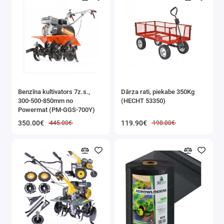
Benzīna kultivators 7z.s.,
Dārza rati, piekabe 350Kg
300-500-850mm no
(HECHT 53350)
Powermat (PM-GGS-700Y)
350.00€
119.90€
445.00€
198.00€