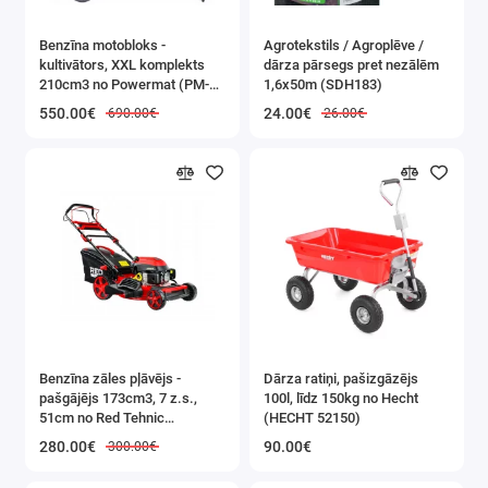
Benzīna motobloks -
Agrotekstils / Agroplēve /
kultivātors, XXL komplekts
dārza pārsegs pret nezālēm
210cm3 no Powermat (PM-
1,6x50m (SDH183)
GGS-700M)
550.00€
24.00€
690.00€
26.00€
Benzīna zāles pļāvējs -
Dārza ratiņi, pašizgāzējs
pašgājējs 173cm3, 7 z.s.,
100l, līdz 150kg no Hecht
51cm no Red Tehnic
(HECHT 52150)
(RTKSS0096)
280.00€
90.00€
300.00€